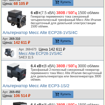
Купить
Цена:
68 105 ₽
6 кВт
(7.5 кВА)
380В / 50Гц
1500 об/мин
Генератор переменного тока синхронный
четырехполюсный трехфазный Mecc Alte Италия
бесщеточный для дизельной электростанции
1500 об/мин.
Альтернатор Mecc Alte ECP28-1VS/4C
Арт.
269-310
Купить
Цена:
142 611 ₽
Цена 142 611 ₽
Арт. 269-673
Mecc Alte ECP28-1VS/4C
SAE3 11.5
6.4 кВт
(8 кВА)
380В / 50Гц
3000 об/мин
Трехфазный 2-полюсный синхронный генератор
переменного тока Mecc Alte Италия бесщеточный
для дизельгенератора или бензогенератора 3000
об/мин.
Альтернатор Mecc Alte ECP3-1S/2
Арт.
269-492
Купить
Цена:
106 514 ₽
6.4 кВт
(8 кВА)
380В / 50Гц
1500 об/мин