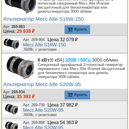
полюсный синхронный Mecc Alte Италия
бесщеточный для бензогенератора или
дизельгенератора 3000 об/мин.
Альтернатор Mecc Alte S16W-150
Арт.
269-883
Купить
Цена:
29 938 ₽
Цена 32 079 ₽
Арт. 269-904
Mecc Alte S16W-150
J609b, с розетками
6 кВт
(6 кВА)
220В / 50Гц
3000 об/мин
Синхронный однофазный 2-полюсный генератор
переменного тока Mecc Alte Италия бесщеточный
для бензинового генератора или дизель
генератора 3000 об/мин.
Альтернатор Mecc Alte S20W-95
Арт.
269-934
Купить
Цена:
35 393 ₽
Цена 37 982 ₽
Арт. 269-739
Mecc Alte S20W-95
J609b, с розетками
Цена 54 363 ₽
Арт. 269-894
Mecc Alte S20W-95