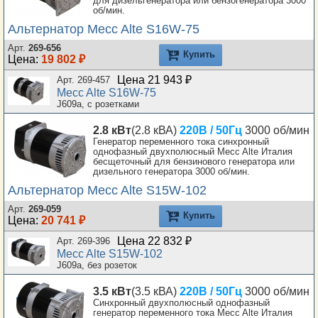
для дизельгенератора или бензогенератора 3000
об/мин.
Альтернатор Mecc Alte S16W-75
Арт.
269-656
Купить
Цена:
19 802 ₽
Цена 21 943 ₽
Арт. 269-457
Mecc Alte S16W-75
J609a, с розетками
2.8 кВт
(2.8 кВА)
220В / 50Гц
3000 об/мин
Генератор переменного тока синхронный
однофазный двухполюсный Mecc Alte Италия
бесщеточный для бензинового генератора или
дизельного генератора 3000 об/мин.
Альтернатор Mecc Alte S15W-102
Арт.
269-059
Купить
Цена:
20 741 ₽
Цена 22 832 ₽
Арт. 269-396
Mecc Alte S15W-102
J609a, без розеток
3.5 кВт
(3.5 кВА)
220В / 50Гц
3000 об/мин
Синхронный двухполюсный однофазный
генератор переменного тока Mecc Alte Италия