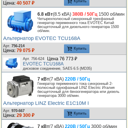
Купить
Цена:
40 507 ₽
6.8 кВт
(8.5 кВА)
380В / 50Гц
1500 об/мин
Четырехполюсный синхронный трехфазный
генератор переменного тока EVOTEC Китай
бесщеточный для дизельного генератора 1500
об/мин.
Альтернатор EVOTEC TCU168A
Арт.
756-214
Купить
Цена:
79 075 ₽
Цена 76 773 ₽
Арт. 756-624
EVOTEC TCU168A
дисковое соединение, SAE5 6.5 (MD35)
7 кВт
(7 кВА)
220В / 50Гц
Генератор переменного тока синхронный 2-
полюсный однофазный LINZ Electric Италия
бесщеточный для бензогенератора или дизель
генератора 3000 об/мин.
Альтернатор LINZ Electric E1C10M I
Арт.
970-667
Купить
Цена:
29 300 ₽
7 кВт
(7 кВА)
220В / 50Гц
3000 об/мин