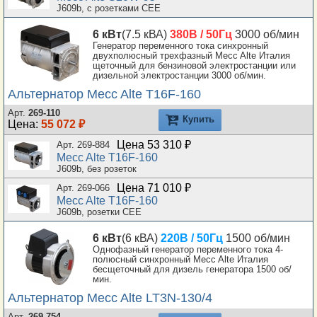
J609b, с розетками CEE
6 кВт
(7.5 кВА)
380В / 50Гц
3000 об/мин
Генератор переменного тока синхронный
двухполюсный трехфазный Mecc Alte Италия
щеточный для бензиновой электростанции или
дизельной электростанции 3000 об/мин.
Альтернатор Mecc Alte T16F-160
Арт.
269-110
Купить
Цена:
55 072 ₽
Цена 53 310 ₽
Арт. 269-884
Mecc Alte T16F-160
J609b, без розеток
Цена 71 010 ₽
Арт. 269-066
Mecc Alte T16F-160
J609b, розетки CEE
6 кВт
(6 кВА)
220В / 50Гц
1500 об/мин
Однофазный генератор переменного тока 4-
полюсный синхронный Mecc Alte Италия
бесщеточный для дизель генератора 1500 об/
мин.
Альтернатор Mecc Alte LT3N-130/4
Арт.
269-754