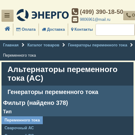
(499) 390-18-50
О
9806961@mail.ru
Оплата
Доставка
Контакты
Главная
Каталог товаров
Генераторы переменного тока
Переменного тока
Альтернаторы переменного
тока (AC)
Генераторы переменного тока
Фильтр (найдено 378)
Тип
Переменного тока
Сварочный AC