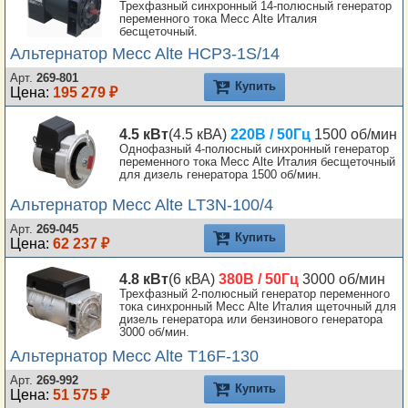
Трехфазный синхронный 14-полюсный генератор
переменного тока Mecc Alte Италия
бесщеточный.
Альтернатор Mecc Alte HCP3-1S/14
Арт.
269-801
Купить
Цена:
195 279 ₽
4.5 кВт
(4.5 кВА)
220В / 50Гц
1500 об/мин
Однофазный 4-полюсный синхронный генератор
переменного тока Mecc Alte Италия бесщеточный
для дизель генератора 1500 об/мин.
Альтернатор Mecc Alte LT3N-100/4
Арт.
269-045
Купить
Цена:
62 237 ₽
4.8 кВт
(6 кВА)
380В / 50Гц
3000 об/мин
Трехфазный 2-полюсный генератор переменного
тока синхронный Mecc Alte Италия щеточный для
дизель генератора или бензинового генератора
3000 об/мин.
Альтернатор Mecc Alte T16F-130
Арт.
269-992
Купить
Цена:
51 575 ₽