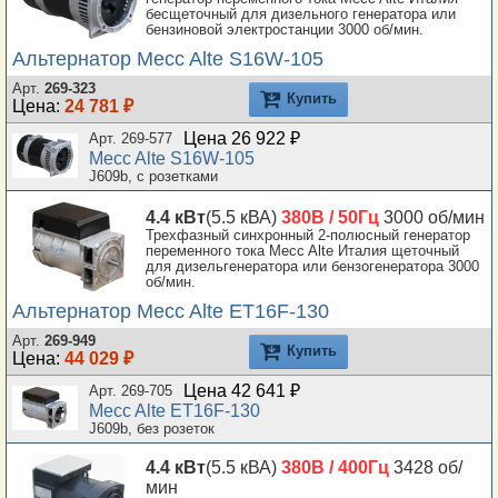
бесщеточный для дизельного генератора или
бензиновой электростанции 3000 об/мин.
Альтернатор Mecc Alte S16W-105
Арт.
269-323
Купить
Цена:
24 781 ₽
Цена 26 922 ₽
Арт. 269-577
Mecc Alte S16W-105
J609b, с розетками
4.4 кВт
(5.5 кВА)
380В / 50Гц
3000 об/мин
Трехфазный синхронный 2-полюсный генератор
переменного тока Mecc Alte Италия щеточный
для дизельгенератора или бензогенератора 3000
об/мин.
Альтернатор Mecc Alte ET16F-130
Арт.
269-949
Купить
Цена:
44 029 ₽
Цена 42 641 ₽
Арт. 269-705
Mecc Alte ET16F-130
J609b, без розеток
4.4 кВт
(5.5 кВА)
380В / 400Гц
3428 об/
мин