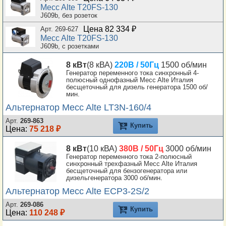
Mecc Alte T20FS-130
J609b, без розеток
Цена 82 334 ₽
Арт. 269-627
Mecc Alte T20FS-130
J609b, с розетками
8 кВт
(8 кВА)
220В / 50Гц
1500 об/мин
Генератор переменного тока синхронный 4-
полюсный однофазный Mecc Alte Италия
бесщеточный для дизель генератора 1500 об/
мин.
Альтернатор Mecc Alte LT3N-160/4
Арт.
269-863
Купить
Цена:
75 218 ₽
8 кВт
(10 кВА)
380В / 50Гц
3000 об/мин
Генератор переменного тока 2-полюсный
синхронный трехфазный Mecc Alte Италия
бесщеточный для бензогенератора или
дизельгенератора 3000 об/мин.
Альтернатор Mecc Alte ECP3-2S/2
Арт.
269-086
Купить
Цена:
110 248 ₽