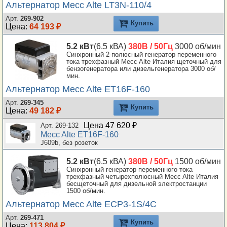
Альтернатор Mecc Alte LT3N-110/4
Арт.
269-902
Купить
Цена:
64 193 ₽
5.2 кВт
(6.5 кВА)
380В / 50Гц
3000 об/мин
Синхронный 2-полюсный генератор переменного
тока трехфазный Mecc Alte Италия щеточный для
бензогенератора или дизельгенератора 3000 об/
мин.
Альтернатор Mecc Alte ET16F-160
Арт.
269-345
Купить
Цена:
49 182 ₽
Цена 47 620 ₽
Арт. 269-132
Mecc Alte ET16F-160
J609b, без розеток
5.2 кВт
(6.5 кВА)
380В / 50Гц
1500 об/мин
Синхронный генератор переменного тока
трехфазный четырехполюсный Mecc Alte Италия
бесщеточный для дизельной электростанции
1500 об/мин.
Альтернатор Mecc Alte ECP3-1S/4C
Арт.
269-471
Купить
Цена:
113 804 ₽