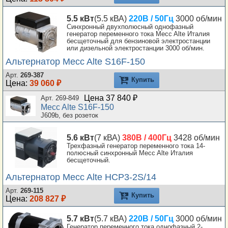
5.5 кВт
(5.5 кВА)
220В / 50Гц
3000 об/мин
Синхронный двухполюсный однофазный
генератор переменного тока Mecc Alte Италия
бесщеточный для бензиновой электростанции
или дизельной электростанции 3000 об/мин.
Альтернатор Mecc Alte S16F-150
Арт.
269-387
Купить
Цена:
39 060 ₽
Цена 37 840 ₽
Арт. 269-849
Mecc Alte S16F-150
J609b, без розеток
5.6 кВт
(7 кВА)
380В / 400Гц
3428 об/мин
Трехфазный генератор переменного тока 14-
полюсный синхронный Mecc Alte Италия
бесщеточный.
Альтернатор Mecc Alte HCP3-2S/14
Арт.
269-115
Купить
Цена:
208 827 ₽
5.7 кВт
(5.7 кВА)
220В / 50Гц
3000 об/мин
Генератор переменного тока однофазный 2-