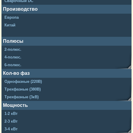
Сварочный DC
Производство
Европа
Китай
Полюсы
2-полюс.
4-полюс.
6-полюс.
14-полюс.
Кол-во фаз
20-полюс.
Однофазные (220В)
24-полюс.
Трехфазные (380В)
26-полюс.
Трехфазные (3кВ)
Трехфазные (6кВ)
Мощность
Трехфазные (10кВ)
1-2 кВт
2-3 кВт
3-4 кВт