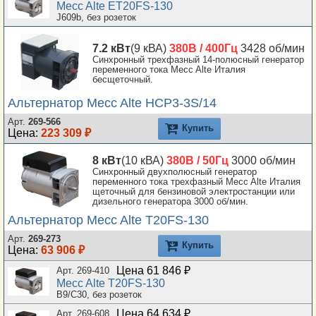
Mecc Alte ET20FS-130
J609b, без розеток
7.2 кВт
(9 кВА)
380В / 400Гц
3428 об/мин
Синхронный трехфазный 14-полюсный генератор
переменного тока Mecc Alte Италия
бесщеточный.
Альтернатор Mecc Alte HCP3-3S/14
Арт.
269-566
Купить
Цена:
223 309 ₽
8 кВт
(10 кВА)
380В / 50Гц
3000 об/мин
Синхронный двухполюсный генератор
переменного тока трехфазный Mecc Alte Италия
щеточный для бензиновой электростанции или
дизельного генератора 3000 об/мин.
Альтернатор Mecc Alte T20FS-130
Арт.
269-273
Купить
Цена:
63 906 ₽
Цена 61 846 ₽
Арт. 269-410
Mecc Alte T20FS-130
B9/C30, без розеток
Цена 64 634 ₽
Арт. 269-608