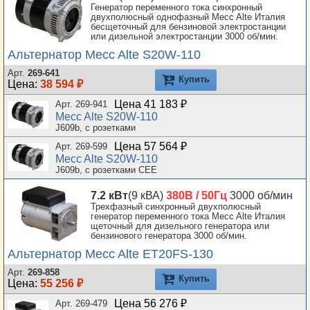
Генератор переменного тока синхронный
двухполюсный однофазный Mecc Alte Италия
бесщеточный для бензиновой электростанции
или дизельной электростанции 3000 об/мин.
Альтернатор Mecc Alte S20W-110
Арт.
269-641
Купить
Цена:
38 594 ₽
Цена 41 183 ₽
Арт. 269-941
Mecc Alte S20W-110
J609b, с розетками
Цена 57 564 ₽
Арт. 269-599
Mecc Alte S20W-110
J609b, с розетками CEE
7.2 кВт
(9 кВА)
380В / 50Гц
3000 об/мин
Трехфазный синхронный двухполюсный
генератор переменного тока Mecc Alte Италия
щеточный для дизельного генератора или
бензинового генератора 3000 об/мин.
Альтернатор Mecc Alte ET20FS-130
Арт.
269-858
Купить
Цена:
55 256 ₽
Цена 56 276 ₽
Арт. 269-479