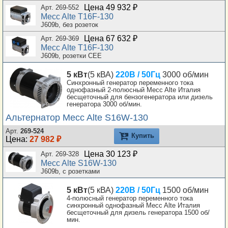
Цена 49 932 ₽
Арт. 269-552
Mecc Alte T16F-130
J609b, без розеток
Цена 67 632 ₽
Арт. 269-369
Mecc Alte T16F-130
J609b, розетки CEE
5 кВт
(5 кВА)
220В / 50Гц
3000 об/мин
Синхронный генератор переменного тока
однофазный 2-полюсный Mecc Alte Италия
бесщеточный для бензогенератора или дизель
генератора 3000 об/мин.
Альтернатор Mecc Alte S16W-130
Арт.
269-524
Купить
Цена:
27 982 ₽
Цена 30 123 ₽
Арт. 269-328
Mecc Alte S16W-130
J609b, с розетками
5 кВт
(5 кВА)
220В / 50Гц
1500 об/мин
4-полюсный генератор переменного тока
синхронный однофазный Mecc Alte Италия
бесщеточный для дизель генератора 1500 об/
мин.