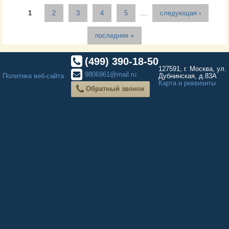
Страницы
1
2
3
4
5
…
следующая ›
последняя »
(499) 390-18-50
127591, г. Москва, ул.
9806961@mail.ru
Политика веб-сайта
Дубнинская, д.83А
Карта и реквизиты
Обратный звонок