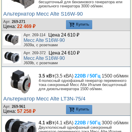
бесщеточный для бензинового генератора или
дизельного генератора 3000 об/мин.
Альтернатор Mecc Alte S16W-90
Арт.
269-271
Купить
Цена:
22 469 ₽
Цена 24 610 ₽
Арт. 269-114
Mecc Alte S16W-90
J609a, с розетками
Цена 24 610 ₽
Арт. 269-372
Mecc Alte S16W-90
J609b, с розетками
3.5 кВт
(3.5 кВА)
220В / 50Гц
1500 об/мин
4-полюсный однофазный генератор переменного
тока синхронный Mecc Alte Италия бесщеточный
для дизельгенератора 1500 об/мин.
Альтернатор Mecc Alte LT3N-75/4
Арт.
269-961
Купить
Цена:
57 258 ₽
4.1 кВт
(4.1 кВА)
220В / 50Гц
3000 об/мин
Двухполюсный однофазный синхронный
генератор переменного тока Mecc Alte Италия