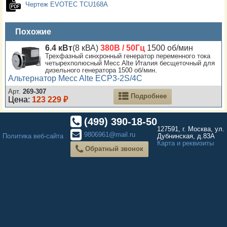
Чертеж EVOTEC TCU168A
Похожие
6.4 кВт
(8 кВА)
380В / 50Гц
1500 об/мин
Трехфазный синхронный генератор переменного тока
четырехполюсный Mecc Alte Италия бесщеточный для
дизельного генератора 1500 об/мин.
Альтернатор Mecc Alte ECP3-2S/4C
Арт.
269-307
Подробнее
Цена:
123 229 ₽
(499) 390-18-50
127591, г. Москва, ул.
9806961@mail.ru
Политика веб-сайта
Дубнинская, д.83А
Карта и реквизиты
Обратный звонок