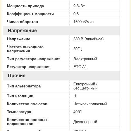
Мощность привода
9.8кВт
Коэффициент мощности
0.8
Число оборотов
1500об/мин
Напряжение
Напряжение
380 В (линейное)
Частота выходного
50Гц
напряжения
Тип регулятора напряжения
Электронный
Регулятор напряжения
ETC-A1
Прочие
Cинхронный /
Тип альтернатора
бесщеточный
Тип изоляции
H
Количество полюсов
Четырёхполюсный
Температура
40°C
Количество опорных
Двухопорный
подшипников