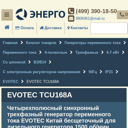
(499) 390-18-50
О
9806961@mail.ru
Оплата
Доставка
Контакты
Главная
Каталог товаров
Генераторы переменного тока
Переменного тока
4-полюсные
Трехфазные
6-7 кВт
Со шпонкой
B3/B14
С электронным регулятором напряжения
50Гц
IP21
EVOTEC
EVOTEC TCU168A
EVOTEC TCU168A
Четырехполюсный синхронный
трехфазный генератор переменного
тока EVOTEC Китай бесщеточный для
дизельного генератора 1500 об/мин