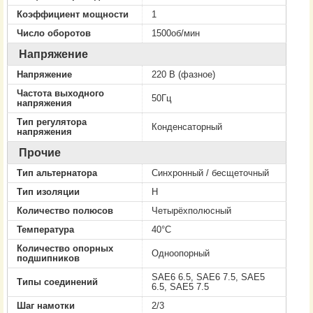
Коэффициент мощности
1
Число оборотов
1500об/мин
Напряжение
Напряжение
220 В (фазное)
Частота выходного
50Гц
напряжения
Тип регулятора
Конденсаторный
напряжения
Прочие
Тип альтернатора
Cинхронный / бесщеточный
Тип изоляции
H
Количество полюсов
Четырёхполюсный
Температура
40°C
Количество опорных
Одноопорный
подшипников
SAE6 6.5, SAE6 7.5, SAE5
Типы соединений
6.5, SAE5 7.5
Шаг намотки
2/3