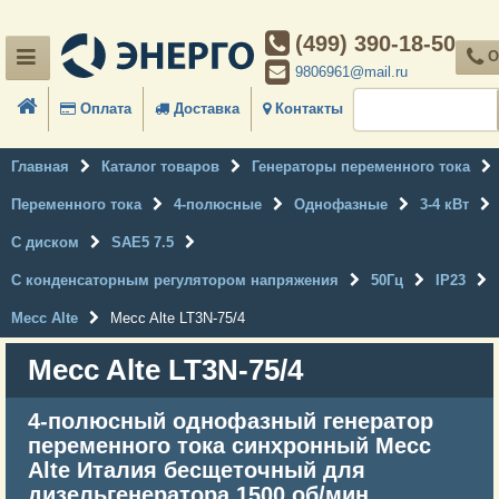
(499) 390-18-50
О
9806961@mail.ru
Оплата
Доставка
Контакты
Главная
Каталог товаров
Генераторы переменного тока
Переменного тока
4-полюсные
Однофазные
3-4 кВт
С диском
SAE5 7.5
С конденсаторным регулятором напряжения
50Гц
IP23
Mecc Alte
Mecc Alte LT3N-75/4
Mecc Alte LT3N-75/4
4-полюсный однофазный генератор
переменного тока синхронный Mecc
Alte Италия бесщеточный для
дизельгенератора 1500 об/мин