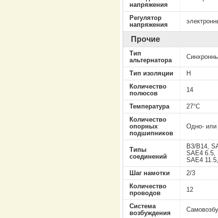
напряжения
Регулятор
электронн
напряжения
Прочие
Тип
Cинхронны
альтернатора
Тип изоляции
H
Количество
14
полюсов
Температура
27°C
Количество
опорных
Одно- или
подшипников
B3/B14, S
Типы
SAE4 6.5,
соединений
SAE4 11.5
Шаг намотки
2/3
Количество
12
проводов
Система
Самовозб
возбуждения