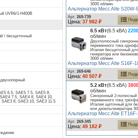
3000 об/мин.
Альтернатор Mecc Alte S20W-
ый UVR6/1-H400B
Арт.
269-739
Подр
Цена:
37 982 ₽
6.5 кВт
(6.5 кВА)
220В
й / бесщеточный
об/мин
Двухполюсный синхронны
переменного тока однофа
Италия бесщеточный для
генератора или бензинов
3000 об/мин.
Альтернатор Mecc Alte S16F-1
Арт.
269-646
Подр
Цена:
40 507 ₽
 двухопорный
5.2 кВт
(6.5 кВА)
380В
об/мин
AE5 6.5, SAE5 7.5, SAE5 8,
Синхронный 2-полюсный 
 SAE4 7.5, SAE4 8, SAE4 10,
переменного тока трехфа
, SAE3 8, SAE3 10, SAE3 11.5
Италия щеточный для бе
или дизельгенератора 30
Альтернатор Mecc Alte ET16F
Арт.
269-345
Подр
Цена:
49 182 ₽
уждение