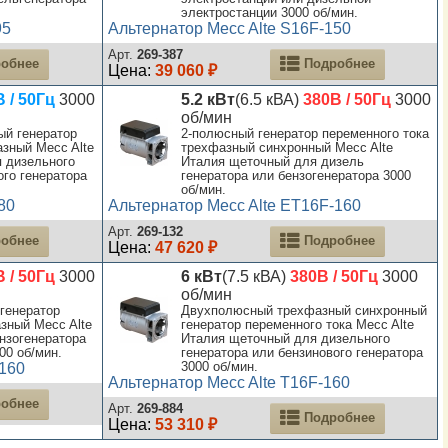
электростанции 3000 об/мин.
95
Альтернатор Mecc Alte S16F-150
Арт.
269-387
обнее
Подробнее
Цена:
39 060 ₽
 / 50Гц
3000
5.2 кВт
(6.5 кВА)
380В / 50Гц
3000
об/мин
й генератор
2-полюсный генератор переменного тока
зный Mecc Alte
трехфазный синхронный Mecc Alte
 дизельного
Италия щеточный для дизель
ого генератора
генератора или бензогенератора 3000
об/мин.
80
Альтернатор Mecc Alte ET16F-160
Арт.
269-132
обнее
Подробнее
Цена:
47 620 ₽
 / 50Гц
3000
6 кВт
(7.5 кВА)
380В / 50Гц
3000
об/мин
генератор
Двухполюсный трехфазный синхронный
зный Mecc Alte
генератор переменного тока Mecc Alte
нзогенератора
Италия щеточный для дизельного
00 об/мин.
генератора или бензинового генератора
3000 об/мин.
-160
Альтернатор Mecc Alte T16F-160
обнее
Арт.
269-884
Подробнее
Цена:
53 310 ₽