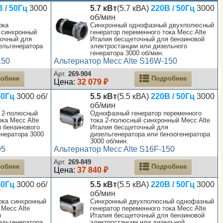
 / 50Гц
3000
5.7 кВт
(5.7 кВА)
220В / 50Гц
3000
об/мин
ока
Синхронный однофазный двухполюсный
 синхронный
генератор переменного тока Mecc Alte
точный для
Италия бесщеточный для бензиновой
ельгенератора
электростанции или дизельного
генератора 3000 об/мин.
150
Альтернатор Mecc Alte S16W-150
Арт.
269-904
обнее
Подробнее
Цена:
32 079 ₽
50Гц
3000 об/
5.5 кВт
(5.5 кВА)
220В / 50Гц
3000
об/мин
 2-полюсный
Однофазный генератор переменного
ока Mecc Alte
тока 2-полюсный синхронный Mecc Alte
 бензинового
Италия бесщеточный для
енератора 3000
дизельгенератора или бензогенератора
3000 об/мин.
95
Альтернатор Mecc Alte S16F-150
Арт.
269-849
обнее
Подробнее
Цена:
37 840 ₽
50Гц
3000 об/
5.5 кВт
(5.5 кВА)
220В / 50Гц
3000
об/мин
ока синхронный
Синхронный двухполюсный однофазный
Mecc Alte
генератор переменного тока Mecc Alte
я
Италия бесщеточный для бензиновой
ельгенератора
электростанции или дизельной