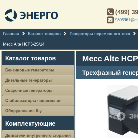
(499) 3
9806961@ma
Главная
Каталог товаров
Генераторы переменного тока
Mecc Alte HCP3-2S/14
Mecc Alte HCP
Каталог товаров
Бензиновые генераторы
Трехфазный генер
Дизельные генераторы
Сварочные генераторы
Стабилизаторы напряжения
Оборудование б.у.
Комплектующие
Двигатели внутреннего сгорания