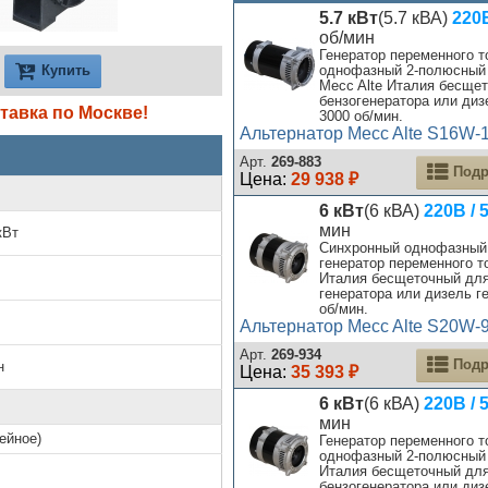
5.7 кВт
(5.7 кВА)
220В
об/мин
Генератор переменного т
Купить
однофазный 2-полюсный
Mecc Alte Италия бесще
бензогенератора или диз
тавка по Москве!
3000 об/мин.
Альтернатор Mecc Alte S16W-
Арт.
269-883
Подр
Цена:
29 938 ₽
6 кВт
(6 кВА)
220В / 
мин
кВт
Синхронный однофазный
генератор переменного т
Италия бесщеточный для
генератора или дизель г
об/мин.
Альтернатор Mecc Alte S20W-
Арт.
269-934
Подр
н
Цена:
35 393 ₽
6 кВт
(6 кВА)
220В / 
мин
ейное)
Генератор переменного т
однофазный 2-полюсный 
Италия бесщеточный дл
бензогенератора или диз