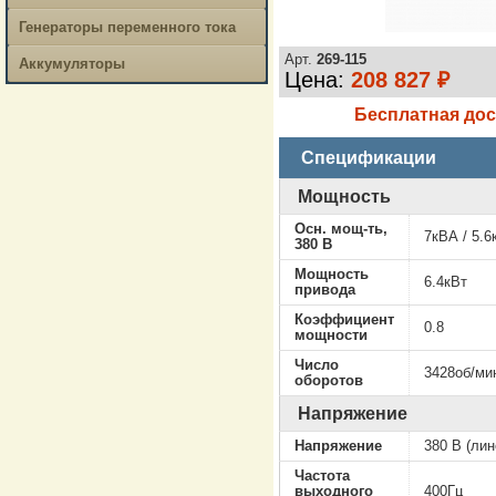
Генераторы переменного тока
Арт.
269-115
Аккумуляторы
Цена:
208 827 ₽
Бесплатная дос
Спецификации
Мощность
Осн. мощ-ть,
7кВА / 5.6
380 В
Мощность
6.4кВт
привода
Коэффициент
0.8
мощности
Число
3428об/ми
оборотов
Напряжение
Напряжение
380 В (лин
Частота
выходного
400Гц