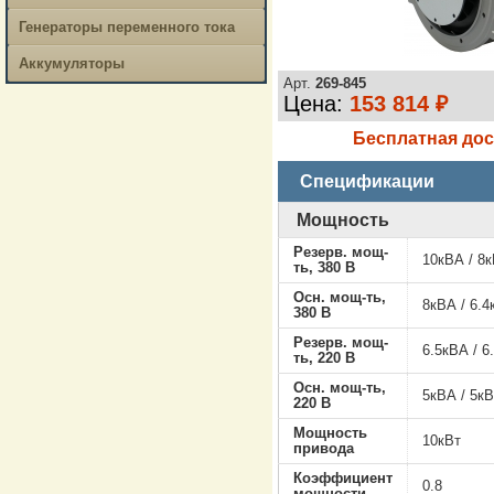
Генераторы переменного тока
Аккумуляторы
Арт.
269-845
Цена:
153 814 ₽
Бесплатная дос
Спецификации
Мощность
Резерв. мощ-
10кВА / 8к
ть, 380 В
Осн. мощ-ть,
8кВА / 6.4
380 В
Резерв. мощ-
6.5кВА / 6
ть, 220 В
Осн. мощ-ть,
5кВА / 5кВ
220 В
Мощность
10кВт
привода
Коэффициент
0.8
мощности