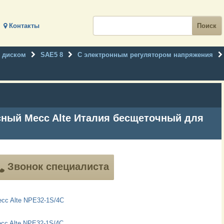
Контакты
 диском
SAE5 8
С электронным регулятором напряжения
сный Mecc Alte Италия бесщеточный для
Звонок специалиста
ecc Alte NPE32-1S/4C
cc Alte NPE32-1S/4C