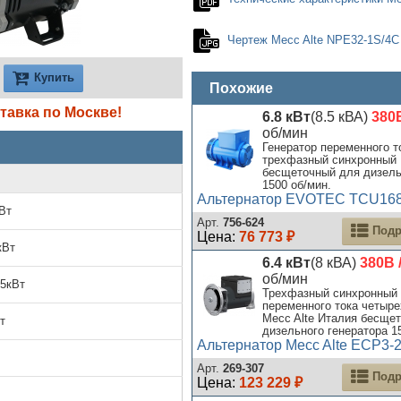
Чертеж Mecc Alte NPE32-1S/4C
Купить
Похожие
тавка по Москве!
6.8 кВт
(8.5 кВА)
380В
об/мин
Генератор переменного т
трехфазный синхронный
бесщеточный для дизель
1500 об/мин.
Альтернатор EVOTEC TCU16
Вт
Арт.
756-624
Подр
Цена:
76 773 ₽
кВт
6.4 кВт
(8 кВА)
380В 
об/мин
.5кВт
Трехфазный синхронный 
переменного тока четыр
Mecc Alte Италия бесще
т
дизельного генератора 1
Альтернатор Mecc Alte ECP3-
Арт.
269-307
Подр
Цена:
123 229 ₽