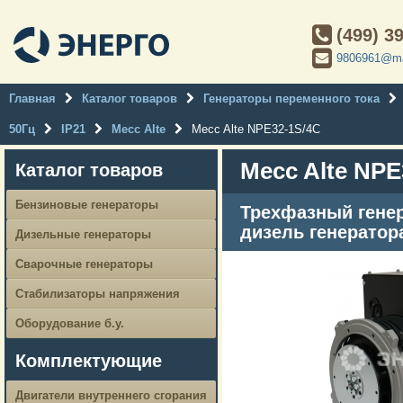
(499) 3
9806961@ma
Главная
Каталог товаров
Генераторы переменного тока
50Гц
IP21
Mecc Alte
Mecc Alte NPE32-1S/4C
Mecc Alte NPE
Каталог товаров
Бензиновые генераторы
Трехфазный генер
дизель генератор
Дизельные генераторы
Сварочные генераторы
Стабилизаторы напряжения
Оборудование б.у.
Комплектующие
Двигатели внутреннего сгорания