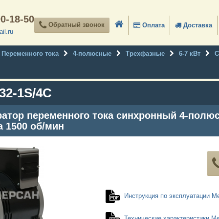
90-18-50
Обратный звонок
Оплата
Доставка
il.ru
Переменного тока
4-полюсные
Трехфазные
6-7 кВт
С
32-1S/4C
атор переменного тока синхронный 4-полю
а 1500 об/мин
Инструкция по эксплуатации M
Технические характеристики Me