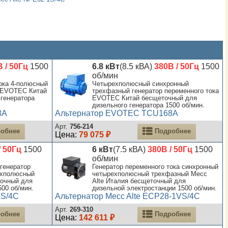
 / 50Гц
1500
6.8 кВт
(8.5 кВА)
380В / 50Гц
1500
об/мин
ока 4-полюсный
Четырехполюсный синхронный
 EVOTEC Китай
трехфазный генератор переменного тока
генератора
EVOTEC Китай бесщеточный для
дизельного генератора 1500 об/мин.
8A
Альтернатор EVOTEC TCU168A
Арт.
756-214
обнее
Подробнее
Цена:
79 075 ₽
/ 50Гц
1500
6 кВт
(7.5 кВА)
380В / 50Гц
1500
об/мин
генератор
Генератор переменного тока синхронный
ехполюсный
четырехполюсный трехфазный Mecc
точный для
Alte Италия бесщеточный для
500 об/мин.
дизельной электростанции 1500 об/мин.
2S/4C
Альтернатор Mecc Alte ECP28-1VS/4C
Арт.
269-310
обнее
Подробнее
Цена:
142 611 ₽