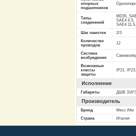
опорных
Одноопор
подшипников
MD35, SAE
Типы
SAE4 6.5,
соединений
SAE4 11.5
Шаг намотки
2/3
Количество
12
проводов
Система
Самовозб
возбуждения
Возможные
классы
IP21, IP23
защиты
Исполнение
Габариты
ДШВ 316*3
Производитель
Бренд
Mecc Alte
Страна
Италия