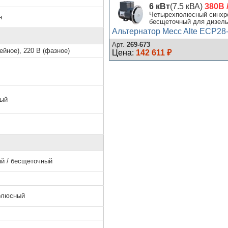
6 кВт
(7.5 кВА)
380В 
Четырехполюсный синхро
н
бесщеточный для дизельн
Альтернатор Mecc Alte ECP28
Арт.
269-673
ейное), 220 В (фазное)
Цена:
142 611 ₽
ный
й / бесщеточный
олюсный