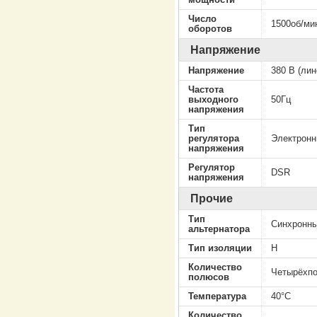
Число
1500об/ми
оборотов
Напряжение
Напряжение
380 В (лин
Частота
выходного
50Гц
напряжения
Тип
регулятора
Электрон
напряжения
Регулятор
DSR
напряжения
Прочие
Тип
Cинхронны
альтернатора
Тип изоляции
H
Количество
Четырёхп
полюсов
Температура
40°C
Количество