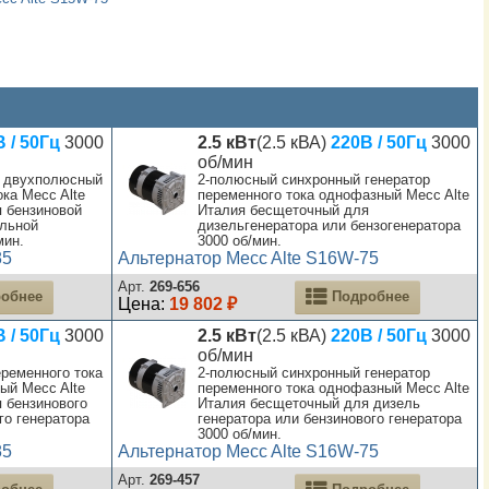
 / 50Гц
3000
2.5 кВт
(2.5 кВА)
220В / 50Гц
3000
об/мин
 двухполюсный
2-полюсный синхронный генератор
ока Mecc Alte
переменного тока однофазный Mecc Alte
 бензиновой
Италия бесщеточный для
ельной
дизельгенератора или бензогенератора
мин.
3000 об/мин.
85
Альтернатор Mecc Alte S16W-75
Арт.
269-656
обнее
Подробнее
Цена:
19 802 ₽
 / 50Гц
3000
2.5 кВт
(2.5 кВА)
220В / 50Гц
3000
об/мин
ременного тока
2-полюсный синхронный генератор
ый Mecc Alte
переменного тока однофазный Mecc Alte
 бензинового
Италия бесщеточный для дизель
го генератора
генератора или бензинового генератора
3000 об/мин.
85
Альтернатор Mecc Alte S16W-75
Арт.
269-457
обнее
Подробнее