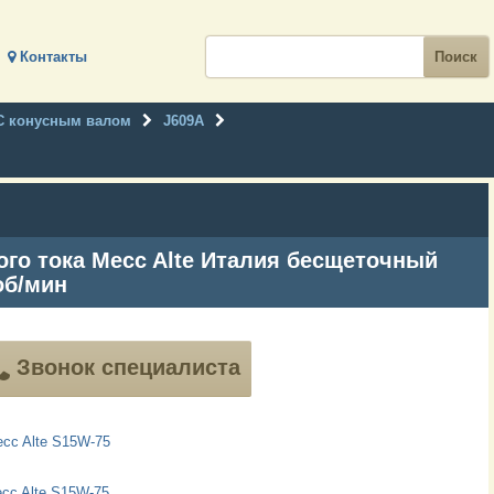
Контакты
С конусным валом
J609A
о тока Mecc Alte Италия бесщеточный
об/мин
Звонок специалиста
cc Alte S15W-75
cc Alte S15W-75