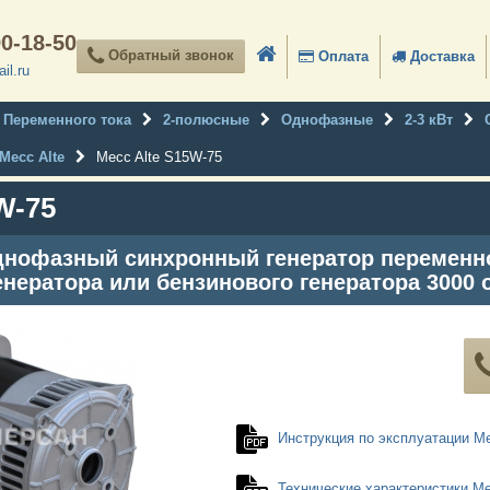
90-18-50
Обратный звонок
Оплата
Доставка
il.ru
Переменного тока
2-полюсные
Однофазные
2-3 кВт
Mecc Alte
Mecc Alte S15W-75
W-75
нофазный синхронный генератор переменног
енератора или бензинового генератора 3000 
Инструкция по эксплуатации Me
Технические характеристики Me