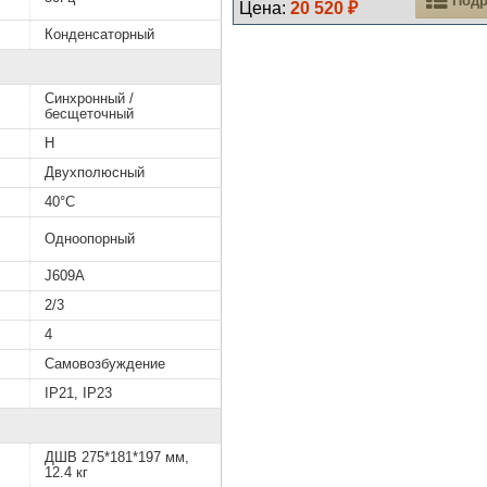
Цена:
20 520 ₽
я
Конденсаторный
Cинхронный /
бесщеточный
H
Двухполюсный
40°C
Одноопорный
J609A
2/3
4
Самовозбуждение
IP21, IP23
ДШВ 275*181*197 мм,
12.4 кг