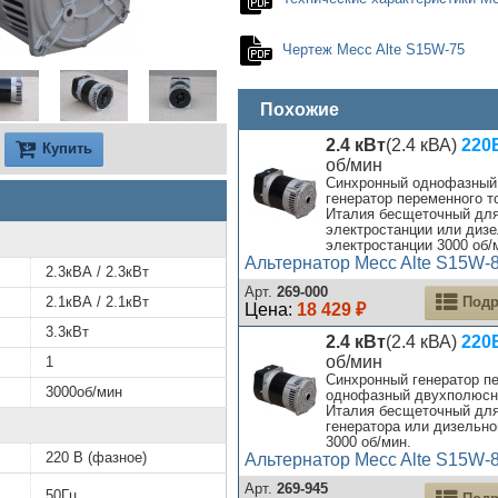
Чертеж Mecc Alte S15W-75
Похожие
2.4 кВт
(2.4 кВА)
220В
Купить
об/мин
Синхронный однофазный
генератор переменного т
Италия бесщеточный для
электростанции или диз
электростанции 3000 об/
Альтернатор Mecc Alte S15W-
2.3кВА / 2.3кВт
Арт.
269-000
Подр
2.1кВА / 2.1кВт
Цена:
18 429 ₽
3.3кВт
2.4 кВт
(2.4 кВА)
220В
об/мин
1
Синхронный генератор пе
3000об/мин
однофазный двухполюсн
Италия бесщеточный для
генератора или дизельно
3000 об/мин.
220 В (фазное)
Альтернатор Mecc Alte S15W-
Арт.
269-945
50Гц
Подр