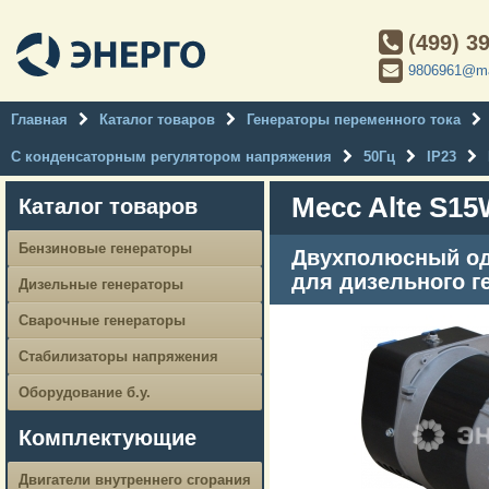
(499) 3
9806961@ma
Главная
Каталог товаров
Генераторы переменного тока
С конденсаторным регулятором напряжения
50Гц
IP23
Mecc Alte S15
Каталог товаров
Бензиновые генераторы
Двухполюсный од
для дизельного г
Дизельные генераторы
Сварочные генераторы
Стабилизаторы напряжения
Оборудование б.у.
Комплектующие
Двигатели внутреннего сгорания