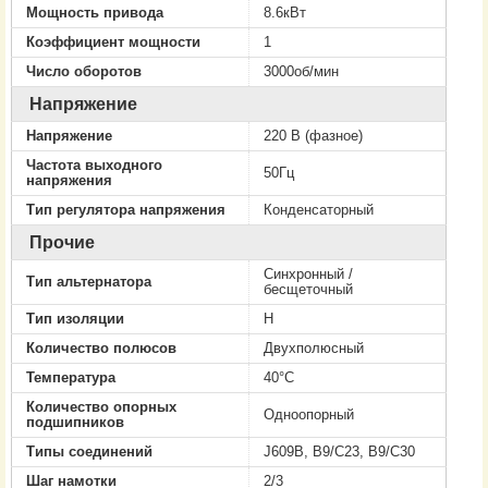
Мощность привода
8.6кВт
Коэффициент мощности
1
Число оборотов
3000об/мин
Напряжение
Напряжение
220 В (фазное)
Частота выходного
50Гц
напряжения
Тип регулятора напряжения
Конденсаторный
Прочие
Cинхронный /
Тип альтернатора
бесщеточный
Тип изоляции
H
Количество полюсов
Двухполюсный
Температура
40°C
Количество опорных
Одноопорный
подшипников
Типы соединений
J609B, B9/C23, B9/C30
Шаг намотки
2/3