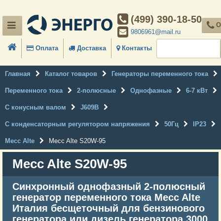
(499) 390-18-50
О
9806961@mail.ru
Оплата
Доставка
Контакты
Главная
Каталог товаров
Генераторы переменного тока
Переменного тока
2-полюсные
Однофазные
6-7 кВт
С конусным валом
J609B
С конденсаторным регулятором напряжения
50Гц
IP23
Mecc Alte
Mecc Alte S20W-95
Mecc Alte S20W-95
Синхронный однофазный 2-полюсный
генератор переменного тока Mecc Alte
Италия бесщеточный для бензинового
генератора или дизель генератора 3000