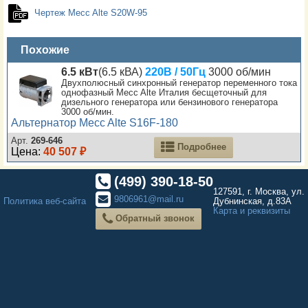
Чертеж Mecc Alte S20W-95
Похожие
6.5 кВт
(6.5 кВА)
220В / 50Гц
3000 об/мин
Двухполюсный синхронный генератор переменного тока
однофазный Mecc Alte Италия бесщеточный для
дизельного генератора или бензинового генератора
3000 об/мин.
Альтернатор Mecc Alte S16F-180
Арт.
269-646
Подробнее
Цена:
40 507 ₽
(499) 390-18-50
127591, г. Москва, ул.
9806961@mail.ru
Политика веб-сайта
Дубнинская, д.83А
Карта и реквизиты
Обратный звонок