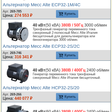
Альтернатор Mecc Alte ECP32-1M/4C
Арт.
269-785
Купить
Цена:
274 553 ₽
40 кВт
(50 кВА)
380В / 50Гц
3000 об/мин
Трехфазный генератор переменного тока
синхронный 2-полюсный Mecc Alte Италия
бесщеточный для дизельгенератора или
бензогенератора 3000 об/мин.
Альтернатор Mecc Alte ECP32-2S/2C
Арт.
269-746
Купить
Цена:
316 341 ₽
40 кВт
(50 кВА)
380В / 400Гц
2400 об/мин
Генератор переменного тока трехфазный
синхронный Mecc Alte Италия бесщеточный.
Альтернатор Mecc Alte HCP32-2S/20
Арт.
269-266
Купить
Цена:
440 077 ₽
48 кВт
(60 кВА)
380В / 400Гц
2400 об/мин