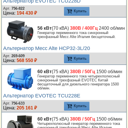
Альтернатор EVOTEC TCU228D
Арт.
756-822
Купить
Цена:
194 430 ₽
56 кВт
(70 кВА)
380В / 400Гц
2400 об/мин
Генератор переменного тока синхронный
трехфазный Mecc Alte Италия бесщеточный.
Альтернатор Mecc Alte HCP32-3L/20
Арт.
269-609
Купить
Цена:
568 550 ₽
60 кВт
(75 кВА)
380В / 50Гц
1500 об/мин
Генератор переменного тока четырехполюсный
синхронный трехфазный EVOTEC Китай
бесщеточный для дизельного генератора 1500
об/мин.
Альтернатор EVOTEC TCU228E
Арт.
756-633
Купить
Цена:
205 161 ₽
60 кВт
(75 кВА)
380В / 50Гц
1500 об/мин
Четырехполюсный генератор переменного тока
синхронный трехфазный Mecc Alte Италия