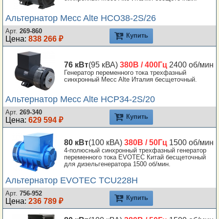
Альтернатор Mecc Alte HCO38-2S/26
Арт.
269-860
Купить
Цена:
838 266 ₽
76 кВт
(95 кВА)
380В / 400Гц
2400 об/мин
Генератор переменного тока трехфазный
синхронный Mecc Alte Италия бесщеточный.
Альтернатор Mecc Alte HCP34-2S/20
Арт.
269-340
Купить
Цена:
629 594 ₽
80 кВт
(100 кВА)
380В / 50Гц
1500 об/мин
4-полюсный синхронный трехфазный генератор
переменного тока EVOTEC Китай бесщеточный
для дизельгенератора 1500 об/мин.
Альтернатор EVOTEC TCU228H
Арт.
756-952
Купить
Цена:
236 789 ₽