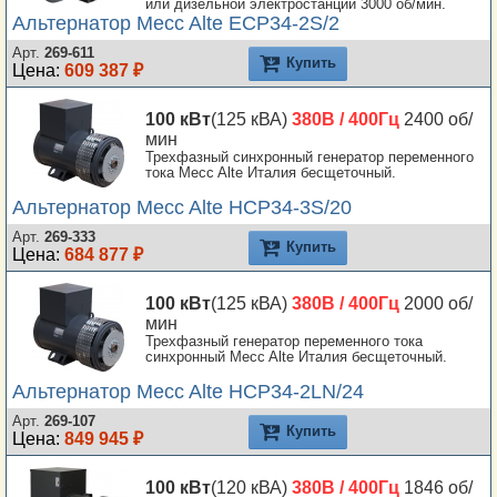
или дизельной электростанции 3000 об/мин.
Альтернатор Mecc Alte ECP34-2S/2
Арт.
269-611
Купить
Цена:
609 387 ₽
100 кВт
(125 кВА)
380В / 400Гц
2400 об/
мин
Трехфазный синхронный генератор переменного
тока Mecc Alte Италия бесщеточный.
Альтернатор Mecc Alte HCP34-3S/20
Арт.
269-333
Купить
Цена:
684 877 ₽
100 кВт
(125 кВА)
380В / 400Гц
2000 об/
мин
Трехфазный генератор переменного тока
синхронный Mecc Alte Италия бесщеточный.
Альтернатор Mecc Alte HCP34-2LN/24
Арт.
269-107
Купить
Цена:
849 945 ₽
100 кВт
(120 кВА)
380В / 400Гц
1846 об/