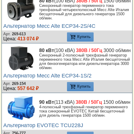
80 кВт
(100 кВА)
380В / 50Гц
1500 об/мин
Синхронный генератор переменного тока
трехфазный четырехполюсный Mecc Alte Италия
бесщеточный для дизельного генератора 1500
об/мин.
Альтернатор Mecc Alte ECP34-2S/4C
Арт.
269-613
Купить
Цена:
413 074 ₽
80 кВт
(100 кВА)
380В / 50Гц
3000 об/мин
Синхронный 2-полюсный трехфазный генератор
переменного тока Mecc Alte Италия бесщеточный
для бензогенератора или дизельгенератора 3000
об/мин.
Альтернатор Mecc Alte ECP34-1S/2
Арт.
269-154
Купить
Цена:
557 642 ₽
90 кВт
(113 кВА)
380В / 50Гц
1500 об/мин
4-полюсный трехфазный генератор переменного
тока синхронный EVOTEC Китай бесщеточный
для дизель генератора 1500 об/мин.
Альтернатор EVOTEC TCU228J
Арт.
756-777