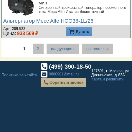
мин
Синхронный трехфазный генератор переменного
тока Mecc Alte Италия бесщеточный.
Альтернатор Mecc Alte HCO38-1L/26
Арт.
269-522
Купить
Цена:
933 569 ₽
Страницы
1
2
следующая ›
последняя »
(499) 390-18-50
127591, г. Москва, ул.
9806961@mail.ru
Политика веб-сайта
Дубнинская, д.83А
Карта и реквизиты
Обратный звонок