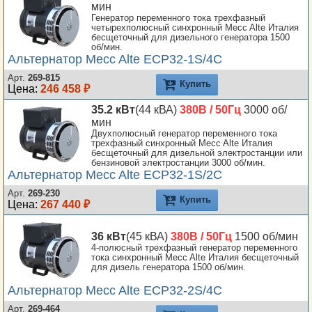
мин
Генератор переменного тока трехфазный
SAE0 14
четырехполюсный синхронный Mecc Alte Италия
SAE0 18
бесщеточный для дизельного генератора 1500
об/мин.
SAE00 18
Альтернатор Mecc Alte ECP32-1S/4C
SAE00 21
Арт.
269-815
Купить
Цена:
246 458 ₽
Lombardini Std
35.2 кВт
(44 кВА)
380В / 50Гц
3000 об/
мин
Двухполюсный генератор переменного тока
трехфазный синхронный Mecc Alte Италия
бесщеточный для дизельной электростанции или
бензиновой электростанции 3000 об/мин.
Альтернатор Mecc Alte ECP32-1S/2C
Арт.
269-230
Купить
Цена:
267 440 ₽
36 кВт
(45 кВА)
380В / 50Гц
1500 об/мин
4-полюсный трехфазный генератор переменного
тока синхронный Mecc Alte Италия бесщеточный
для дизель генератора 1500 об/мин.
Альтернатор Mecc Alte ECP32-2S/4C
Арт.
269-464