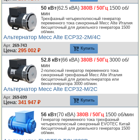
50 кВт
(62.5 кВА)
380В / 50Гц
1500 об/
мин
Трехфазный четырехполюсный генератор
переменного тока синхронный Mecc Alte Италия
бесщеточный для дизельного генератора 1500
об/мин.
Альтернатор Mecc Alte ECP32-2M/4C
Арт.
269-743
Купить
Цена:
295 002 ₽
52.8 кВт
(66 кВА)
380В / 50Гц
3000 об/
мин
2-полюсный генератор переменного тока
синхронный трехфазный Mecc Alte Италия
бесщеточный для дизельгенератора или
бензогенератора 3000 об/мин.
Альтернатор Mecc Alte ECP32-M/2C
Арт.
269-699
Купить
Цена:
341 947 ₽
56 кВт
(70 кВА)
380В / 50Гц
1500 об/мин
Генератор переменного тока трехфазный
четырехполюсный синхронный EVOTEC Китай
бесщеточный для дизельного генератора 1500
об/мин.