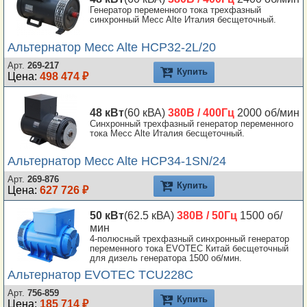
Генератор переменного тока трехфазный
синхронный Mecc Alte Италия бесщеточный.
Альтернатор Mecc Alte HCP32-2L/20
Арт.
269-217
Купить
Цена:
498 474 ₽
48 кВт
(60 кВА)
380В / 400Гц
2000 об/мин
Синхронный трехфазный генератор переменного
тока Mecc Alte Италия бесщеточный.
Альтернатор Mecc Alte HCP34-1SN/24
Арт.
269-876
Купить
Цена:
627 726 ₽
50 кВт
(62.5 кВА)
380В / 50Гц
1500 об/
мин
4-полюсный трехфазный синхронный генератор
переменного тока EVOTEC Китай бесщеточный
для дизель генератора 1500 об/мин.
Альтернатор EVOTEC TCU228C
Арт.
756-859
Купить
Цена:
185 714 ₽