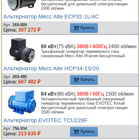
бесщеточный для дизельной электростанции
1500 об/мин.
Альтернатор Mecc Alte ECP32-1L/4C
Арт.
269-889
Купить
Цена:
307 272 ₽
60 кВт
(75 кВА)
380В / 400Гц
2400 об/мин
Трехфазный генератор переменного тока
синхронный Mecc Alte Италия бесщеточный.
Альтернатор Mecc Alte HCP34-1S/20
Арт.
269-480
Купить
Цена:
607 482 ₽
64 кВт
(80 кВА)
380В / 50Гц
1500 об/мин
Четырехполюсный трехфазный синхронный
генератор переменного тока EVOTEC Китай
бесщеточный для дизельной электростанции
1500 об/мин.
Альтернатор EVOTEC TCU228F
Арт.
756-934
Купить
Цена:
213 635 ₽