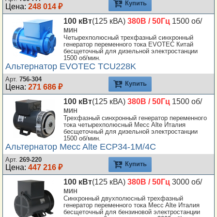
Купить
Цена:
248 014 ₽
100 кВт
(125 кВА)
380В / 50Гц
1500 об/
мин
Четырехполюсный трехфазный синхронный
генератор переменного тока EVOTEC Китай
бесщеточный для дизельной электростанции
1500 об/мин.
Альтернатор EVOTEC TCU228K
Арт.
756-304
Купить
Цена:
271 686 ₽
100 кВт
(125 кВА)
380В / 50Гц
1500 об/
мин
Трехфазный синхронный генератор переменного
тока четырехполюсный Mecc Alte Италия
бесщеточный для дизельной электростанции
1500 об/мин.
Альтернатор Mecc Alte ECP34-1M/4C
Арт.
269-220
Купить
Цена:
447 216 ₽
100 кВт
(125 кВА)
380В / 50Гц
3000 об/
мин
Синхронный двухполюсный трехфазный
генератор переменного тока Mecc Alte Италия
бесщеточный для бензиновой электростанции