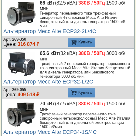
66 кВт
(82.5 кВА)
380В / 50Гц
1500 об/
мин
Генератор переменного тока трехфазный
синхронный 4-полюсный Mecc Alte Италия
бесщеточный для дизель генератора 1500 об/
мин.
Альтернатор Mecc Alte ECP32-2L/4C
Арт.
269-350
Купить
Цена:
316 874 ₽
65.6 кВт
(82 кВА)
380В / 50Гц
3000 об/
мин
Трехфазный 2-полюсный генератор переменного
тока синхронный Mecc Alte Италия бесщеточный
для дизель генератора или бензинового
генератора 3000 об/мин.
Альтернатор Mecc Alte ECP32-L/2C
Арт.
269-055
Купить
Цена:
409 518 ₽
70 кВт
(87.5 кВА)
380В / 50Гц
1500 об/
мин
Трехфазный генератор переменного тока
синхронный четырехполюсный Mecc Alte Италия
бесщеточный для дизельной электростанции
1500 об/мин.
Альтернатор Mecc Alte ECP34-1S/4C