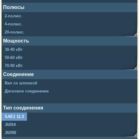
Полюсы
2-полюс.
4-полюс.
20-полюс.
24-полюс.
Мощность
26-полюс.
30-40 кВт
50-60 кВт
70-90 кВт
100-150 кВт
Соединение
200-250 кВт
Вал со шпонкой
300-400 кВт
Дисковое соединение
Тип соединения
SAE1 11.5
J609A
J609B