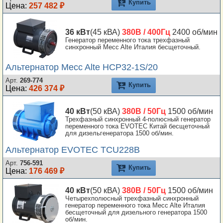
Купить
Цена:
257 482 ₽
36 кВт
(45 кВА)
380В / 400Гц
2400 об/мин
Генератор переменного тока трехфазный
синхронный Mecc Alte Италия бесщеточный.
Альтернатор Mecc Alte HCP32-1S/20
Арт.
269-774
Купить
Цена:
426 374 ₽
40 кВт
(50 кВА)
380В / 50Гц
1500 об/мин
Трехфазный синхронный 4-полюсный генератор
переменного тока EVOTEC Китай бесщеточный
для дизельгенератора 1500 об/мин.
Альтернатор EVOTEC TCU228B
Арт.
756-591
Купить
Цена:
176 469 ₽
40 кВт
(50 кВА)
380В / 50Гц
1500 об/мин
Четырехполюсный трехфазный синхронный
генератор переменного тока Mecc Alte Италия
бесщеточный для дизельного генератора 1500
об/мин.