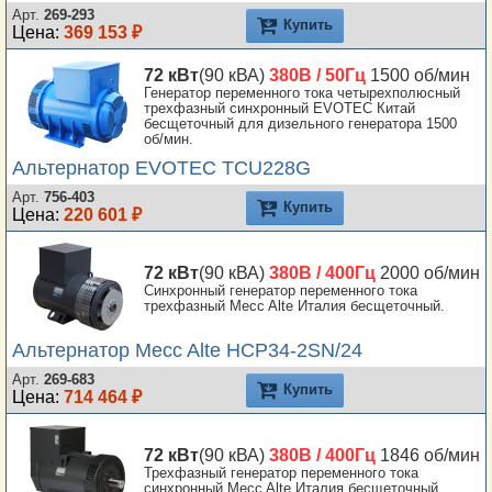
Арт.
269-293
Купить
Цена:
369 153 ₽
72 кВт
(90 кВА)
380В / 50Гц
1500 об/мин
Генератор переменного тока четырехполюсный
трехфазный синхронный EVOTEC Китай
бесщеточный для дизельного генератора 1500
об/мин.
Альтернатор EVOTEC TCU228G
Арт.
756-403
Купить
Цена:
220 601 ₽
72 кВт
(90 кВА)
380В / 400Гц
2000 об/мин
Синхронный генератор переменного тока
трехфазный Mecc Alte Италия бесщеточный.
Альтернатор Mecc Alte HCP34-2SN/24
Арт.
269-683
Купить
Цена:
714 464 ₽
72 кВт
(90 кВА)
380В / 400Гц
1846 об/мин
Трехфазный генератор переменного тока
синхронный Mecc Alte Италия бесщеточный.