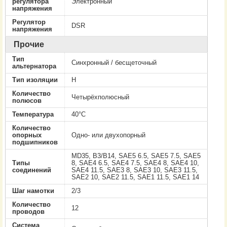
регулятора
Электронный
напряжения
Регулятор
DSR
напряжения
Прочие
Тип
Cинхронный / бесщеточный
альтернатора
Тип изоляции
H
Количество
Четырёхполюсный
полюсов
Температура
40°C
Количество
опорных
Одно- или двухопорный
подшипников
MD35, B3/B14, SAE5 6.5, SAE5 7.5, SAE5
Типы
8, SAE4 6.5, SAE4 7.5, SAE4 8, SAE4 10,
соединений
SAE4 11.5, SAE3 8, SAE3 10, SAE3 11.5,
SAE2 10, SAE2 11.5, SAE1 11.5, SAE1 14
Шаг намотки
2/3
Количество
12
проводов
Система