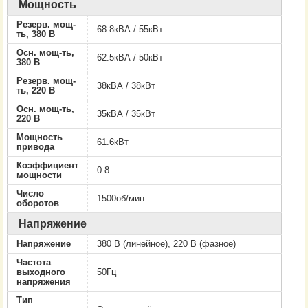
Мощность
Резерв. мощ-
68.8кВА / 55кВт
ть, 380 В
Осн. мощ-ть,
62.5кВА / 50кВт
380 В
Резерв. мощ-
38кВА / 38кВт
ть, 220 В
Осн. мощ-ть,
35кВА / 35кВт
220 В
Мощность
61.6кВт
привода
Коэффициент
0.8
мощности
Число
1500об/мин
оборотов
Напряжение
Напряжение
380 В (линейное), 220 В (фазное)
Частота
выходного
50Гц
напряжения
Тип