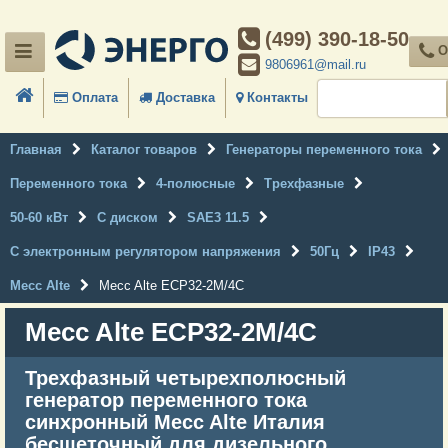
(499) 390-18-50
О
9806961@mail.ru
Оплата
Доставка
Контакты
Главная
Каталог товаров
Генераторы переменного тока
Переменного тока
4-полюсные
Трехфазные
50-60 кВт
С диском
SAE3 11.5
С электронным регулятором напряжения
50Гц
IP43
Mecc Alte
Mecc Alte ECP32-2M/4C
Mecc Alte ECP32-2M/4C
Трехфазный четырехполюсный
генератор переменного тока
синхронный Mecc Alte Италия
бесщеточный для дизельного