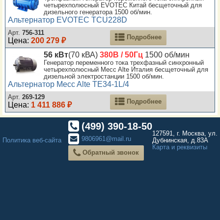
четырехполюсный EVOTEC Китай бесщеточный для
дизельного генератора 1500 об/мин.
Альтернатор EVOTEC TCU228D
Арт.
756-311
Подробнее
Цена:
200 279 ₽
56 кВт
(70 кВА)
380В / 50Гц
1500 об/мин
Генератор переменного тока трехфазный синхронный
четырехполюсный Mecc Alte Италия бесщеточный для
дизельной электростанции 1500 об/мин.
Альтернатор Mecc Alte TE34-1L/4
Арт.
269-129
Подробнее
Цена:
1 411 886 ₽
(499) 390-18-50
127591, г. Москва, ул.
9806961@mail.ru
Политика веб-сайта
Дубнинская, д.83А
Карта и реквизиты
Обратный звонок