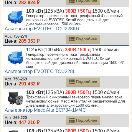
Подробнее
Цена:
282 924 ₽
100 кВт
(125 кВА)
380В / 50Гц
1500 об/мин
Генератор переменного тока трехфазный 4-полюсный
синхронный EVOTEC Китай бесщеточный для
дизельгенератора 1500 об/мин.
Альтернатор EVOTEC TCU228KR
Арт.
756-274
Подробнее
Цена:
285 353 ₽
112 кВт
(140 кВА)
380В / 50Гц
1500 об/мин
Генератор переменного тока трехфазный
четырехполюсный синхронный EVOTEC Китай
бесщеточный для дизельной электростанции 1500 об/
мин.
Альтернатор EVOTEC TCU228L
Арт.
756-269
Подробнее
Цена:
291 432 ₽
100 кВт
(125 кВА)
380В / 50Гц
1500 об/мин
Трехфазный синхронный генератор переменного тока
четырехполюсный Mecc Alte Италия бесщеточный для
дизельной электростанции 1500 об/мин.
Альтернатор Mecc Alte ECP34-1M/4C
Арт.
269-220
Подробнее
Цена:
447 216 ₽
108 кВт
(135 кВА)
380В / 50Гц
1500 об/мин