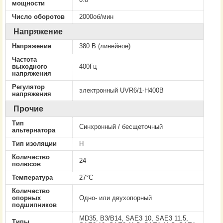
мощности
Число оборотов
2000об/мин
Напряжение
Напряжение
380 В (линейное)
Частота
выходного
400Гц
напряжения
Регулятор
электронный UVR6/1-H400B
напряжения
Прочие
Тип
Cинхронный / бесщеточный
альтернатора
Тип изоляции
H
Количество
24
полюсов
Температура
27°C
Количество
опорных
Одно- или двухопорный
подшипников
MD35, B3/B14, SAE3 10, SAE3 11.5,
Типы