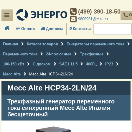
(499) 390-18-50
О
9806961@mail.ru
Оплата
Доставка
Контакты
Главная
Каталог товаров
Генераторы переменного тока
Переменного тока
24-полюсные
Трехфазные
100-150 кВт
С диском
SAE1 11.5
400Гц
IP23
Mecc Alte
Mecc Alte HCP34-2LN/24
Mecc Alte HCP34-2LN/24
Трехфазный генератор переменного
тока синхронный Mecc Alte Италия
бесщеточный