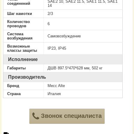
SAE2 10, SAE2 11.5, SAE1 11.5, SAE1
соединений
14
Шаг намотки
2/3
Количество
6
проводов
Система
Самовозбуждение
возбуждения
Возможные
IP23, IP45
классы защиты
Исполнение
Габариты
ДШВ 897.5*470*628 мм, 502 кг
Производитель
Бренд
Mecc Alte
Страна
Италия
Звонок специалиста