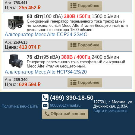
Арт.
756-441
Подробнее
Цена:
255 452 ₽
80 кВт
(100 кВА)
380В / 50Гц
1500 об/мин
Синхронный генератор переменного тока трехфазный
четырехполюсный Mecc Alte Италия бесщеточный для
дизельного генератора 1500 об/мин.
Альтернатор Mecc Alte ECP34-2S/4C
Арт.
269-613
Подробнее
Цена:
413 074 ₽
76 кВт
(95 кВА)
380В / 400Гц
2400 об/мин
Генератор переменного тока трехфазный синхронный
Mecc Alte Италия бесщеточный.
Альтернатор Mecc Alte HCP34-2S/20
Арт.
269-340
Подробнее
Цена:
629 594 ₽
(499) 390-18-50
127591, г. Москва, ул.
9806961@mail.ru
Политика веб-сайта
Дубнинская, д.83А
Карта и реквизиты
Обратный звонок