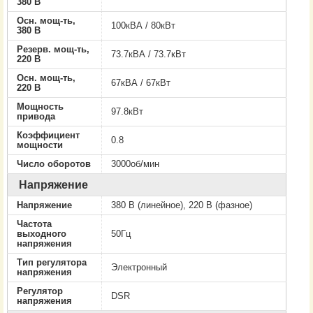
380 В
Осн. мощ-ть,
100кВА / 80кВт
380 В
Резерв. мощ-ть,
73.7кВА / 73.7кВт
220 В
Осн. мощ-ть,
67кВА / 67кВт
220 В
Мощность
97.8кВт
привода
Коэффициент
0.8
мощности
Число оборотов
3000об/мин
Напряжение
Напряжение
380 В (линейное), 220 В (фазное)
Частота
выходного
50Гц
напряжения
Тип регулятора
Электронный
напряжения
Регулятор
DSR
напряжения