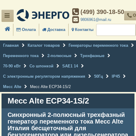
(499) 390-18-50
О
9806961@mail.ru
Оплата
Доставка
Контакты
Главная
Каталог товаров
Генераторы переменного тока
Переменного тока
2-полюсные
Трехфазные
70-90 кВт
Со шпонкой
SAE1 14
С электронным регулятором напряжения
50Гц
IP45
Mecc Alte
Mecc Alte ECP34-1S/2
Mecc Alte ECP34-1S/2
Синхронный 2-полюсный трехфазный
генератор переменного тока Mecc Alte
Италия бесщеточный для
бензогенератора или дизельгенератора