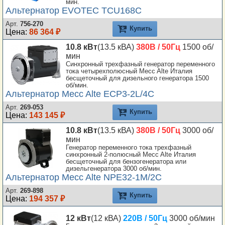
мин.
Альтернатор EVOTEC TCU168C
Арт.
756-270
Купить
Цена:
86 364 ₽
10.8 кВт
(13.5 кВА)
380В / 50Гц
1500 об/
мин
Синхронный трехфазный генератор переменного
тока четырехполюсный Mecc Alte Италия
бесщеточный для дизельного генератора 1500
об/мин.
Альтернатор Mecc Alte ECP3-2L/4C
Арт.
269-053
Купить
Цена:
143 145 ₽
10.8 кВт
(13.5 кВА)
380В / 50Гц
3000 об/
мин
Генератор переменного тока трехфазный
синхронный 2-полюсный Mecc Alte Италия
бесщеточный для бензогенератора или
дизельгенератора 3000 об/мин.
Альтернатор Mecc Alte NPE32-1M/2C
Арт.
269-898
Купить
Цена:
194 357 ₽
12 кВт
(12 кВА)
220В / 50Гц
3000 об/мин