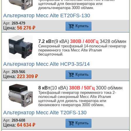
щеточный для бензогенератора или
дизельгенератора 3000 об/мин.
Альтернатор Mecc Alte ET20FS-130
Арт.
269-479
Купить
Цена:
56 276 ₽
7.2 кВт
(9 кВА)
380В / 400Гц
3428 об/мин
Синхронный трехфазный 14-полюсный генератор
переменного тока Mecc Alte Италия
бесщеточный.
Альтернатор Mecc Alte HCP3-3S/14
Арт.
269-566
Купить
Цена:
223 309 ₽
8 кВт
(10 кВА)
380В / 50Гц
3000 об/мин
Трехфазный генератор переменного тока 2-
полюсный синхронный Mecc Alte Италия
щеточный для дизель генератора или
бензинового генератора 3000 об/мин.
Альтернатор Mecc Alte T20FS-130
Арт.
269-608
Купить
Цена:
64 634 ₽