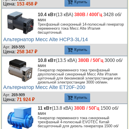
Купить
Цена:
153 458 ₽
10.4 кВт
(13 кВА)
380В / 400Гц
3428 об/
мин
Трехфазный синхронный 14-полюсный генератор
переменного тока Mecc Alte Италия
бесщеточный.
Альтернатор Mecc Alte HCP3-3L/14
Арт.
269-555
Купить
Цена:
258 347 ₽
10.8 кВт
(13.5 кВА)
380В / 50Гц
3000 об/
мин
Генератор переменного тока трехфазный
двухполюсный синхронный Mecc Alte Италия
щеточный для бензиновой электростанции или
дизельной электростанции 3000 об/мин.
Альтернатор Mecc Alte ET20F-200
Арт.
269-909
Купить
Цена:
71 924 ₽
11 кВт
(13.8 кВА)
380В / 50Гц
1500 об/
мин
Генератор переменного тока синхронный
трехфазный 4-полюсный EVOTEC Китай
бесщеточный для дизель генератора 1500 об/