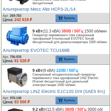
бесщеточный.
Альтернатор Mecc Alte HCP3-2L/14
Арт.
269-783
Купить
Цена:
242 619 ₽
9 кВт
(11.3 кВА)
380В / 50Гц
1500 об/мин
Генератор переменного тока синхронный
трехфазный 4-полюсный EVOTEC Китай
бесщеточный для дизельгенератора 1500 об/мин.
Альтернатор EVOTEC TCU168B
Арт.
756-935
Купить
Цена:
81 528 ₽
9 кВт
(9 кВА)
220В / 50Гц
Синхронный четырехполюсный генератор
переменного тока однофазный LINZ Electric
Италия бесщеточный для дизельной
электростанции 1500 об/мин.
Альтернатор LINZ Electric E1C13S D/4 (SAE5 6½)
Арт.
970-148
Купить
Цена:
83 500 ₽
9.2 кВт
(11.5 кВА)
380В / 50Гц
3000 об/