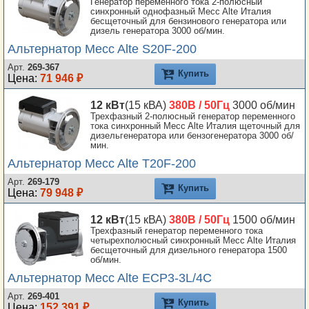
Генератор переменного тока 2-полюсный
синхронный однофазный Mecc Alte Италия
бесщеточный для бензинового генератора или
дизель генератора 3000 об/мин.
Альтернатор Mecc Alte S20F-200
Арт.
269-367
Купить
Цена:
71 946 ₽
12 кВт
(15 кВА)
380В / 50Гц
3000 об/мин
Трехфазный 2-полюсный генератор переменного
тока синхронный Mecc Alte Италия щеточный для
дизельгенератора или бензогенератора 3000 об/
мин.
Альтернатор Mecc Alte T20F-200
Арт.
269-179
Купить
Цена:
79 948 ₽
12 кВт
(15 кВА)
380В / 50Гц
1500 об/мин
Трехфазный генератор переменного тока
четырехполюсный синхронный Mecc Alte Италия
бесщеточный для дизельного генератора 1500
об/мин.
Альтернатор Mecc Alte ECP3-3L/4C
Арт.
269-401
Купить
Цена:
152 391 ₽