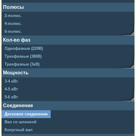
Полюсы
2-полюс.
4-полюс.
6-полюс.
14-полюс.
Кол-во фаз
20-полюс.
Однофазные (220В)
24-полюс.
Трехфазные (380В)
26-полюс.
Трехфазные (3кВ)
Трехфазные (6кВ)
Мощность
Трехфазные (10кВ)
3-4 кВт
4-5 кВт
5-6 кВт
6-7 кВт
Соединение
7-8 кВт
Дисковое соединение
9-10 кВт
Вал со шпонкой
12-15 кВт
Конусный вал