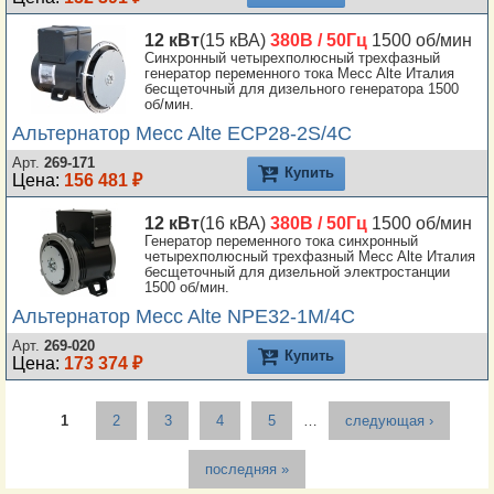
12 кВт
(15 кВА)
380В / 50Гц
1500 об/мин
Синхронный четырехполюсный трехфазный
генератор переменного тока Mecc Alte Италия
бесщеточный для дизельного генератора 1500
об/мин.
Альтернатор Mecc Alte ECP28-2S/4C
Арт.
269-171
Купить
Цена:
156 481 ₽
12 кВт
(16 кВА)
380В / 50Гц
1500 об/мин
Генератор переменного тока синхронный
четырехполюсный трехфазный Mecc Alte Италия
бесщеточный для дизельной электростанции
1500 об/мин.
Альтернатор Mecc Alte NPE32-1M/4C
Арт.
269-020
Купить
Цена:
173 374 ₽
Страницы
1
2
3
4
5
…
следующая ›
последняя »