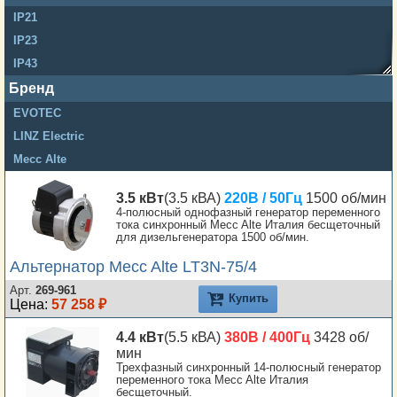
SAE1 11.5
IP21
SAE1 14
IP23
SAE0.5 14
IP43
SAE0.5 18
IP45
Бренд
SAE0 14
IP55
EVOTEC
SAE0 18
LINZ Electric
SAE00 18
Mecc Alte
SAE00 21
Lombardini Std
3.5 кВт
(3.5 кВА)
220В / 50Гц
1500 об/мин
4-полюсный однофазный генератор переменного
тока синхронный Mecc Alte Италия бесщеточный
для дизельгенератора 1500 об/мин.
Альтернатор Mecc Alte LT3N-75/4
Арт.
269-961
Купить
Цена:
57 258 ₽
4.4 кВт
(5.5 кВА)
380В / 400Гц
3428 об/
мин
Трехфазный синхронный 14-полюсный генератор
переменного тока Mecc Alte Италия
бесщеточный.