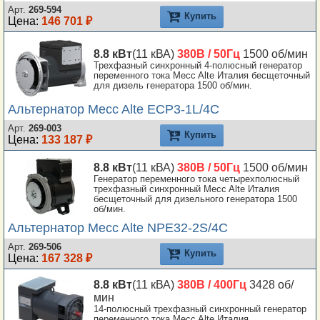
Арт.
269-594
Купить
Цена:
146 701 ₽
8.8 кВт
(11 кВА)
380В / 50Гц
1500 об/мин
Трехфазный синхронный 4-полюсный генератор
переменного тока Mecc Alte Италия бесщеточный
для дизель генератора 1500 об/мин.
Альтернатор Mecc Alte ECP3-1L/4C
Арт.
269-003
Купить
Цена:
133 187 ₽
8.8 кВт
(11 кВА)
380В / 50Гц
1500 об/мин
Генератор переменного тока четырехполюсный
трехфазный синхронный Mecc Alte Италия
бесщеточный для дизельного генератора 1500
об/мин.
Альтернатор Mecc Alte NPE32-2S/4C
Арт.
269-506
Купить
Цена:
167 328 ₽
8.8 кВт
(11 кВА)
380В / 400Гц
3428 об/
мин
14-полюсный трехфазный синхронный генератор
переменного тока Mecc Alte Италия