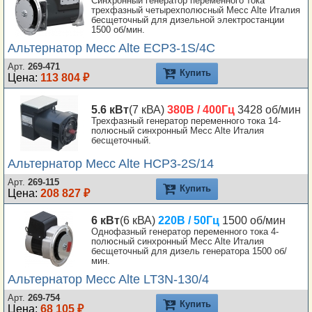
Синхронный генератор переменного тока
трехфазный четырехполюсный Mecc Alte Италия
бесщеточный для дизельной электростанции
1500 об/мин.
Альтернатор Mecc Alte ECP3-1S/4C
Арт.
269-471
Купить
Цена:
113 804 ₽
5.6 кВт
(7 кВА)
380В / 400Гц
3428 об/мин
Трехфазный генератор переменного тока 14-
полюсный синхронный Mecc Alte Италия
бесщеточный.
Альтернатор Mecc Alte HCP3-2S/14
Арт.
269-115
Купить
Цена:
208 827 ₽
6 кВт
(6 кВА)
220В / 50Гц
1500 об/мин
Однофазный генератор переменного тока 4-
полюсный синхронный Mecc Alte Италия
бесщеточный для дизель генератора 1500 об/
мин.
Альтернатор Mecc Alte LT3N-130/4
Арт.
269-754
Купить
Цена:
68 105 ₽