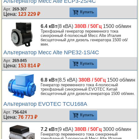
Альтернатор Mecc Alte ECP3-2S/4C
Арт.
269-307
Купить
Цена:
123 229 ₽
6.4 кВт
(8 кВА)
380В / 50Гц
1500 об/мин
Трехфазный генератор переменного тока
синхронный 4-полюсный Mecc Alte Италия
бесщеточный для дизель генератора 1500 об/
мин.
Альтернатор Mecc Alte NPE32-1S/4C
Арт.
269-845
Купить
Цена:
153 814 ₽
6.8 кВт
(8.5 кВА)
380В / 50Гц
1500 об/мин
Генератор переменного тока 4-полюсный
трехфазный синхронный EVOTEC Китай
бесщеточный для дизельгенератора 1500 об/мин.
Альтернатор EVOTEC TCU168A
Арт.
756-624
Купить
Цена:
76 773 ₽
7.2 кВт
(9 кВА)
380В / 50Гц
3000 об/мин
Генератор переменного тока синхронный
трехфазный 2-полюсный Mecc Alte Италия