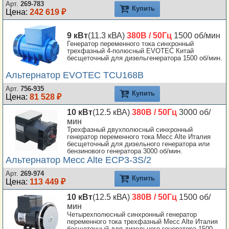
Арт.
269-783
Купить
Цена:
242 619 ₽
9 кВт
(11.3 кВА)
380В / 50Гц
1500 об/мин
Генератор переменного тока синхронный
трехфазный 4-полюсный EVOTEC Китай
бесщеточный для дизельгенератора 1500 об/мин.
Альтернатор EVOTEC TCU168B
Арт.
756-935
Купить
Цена:
81 528 ₽
10 кВт
(12.5 кВА)
380В / 50Гц
3000 об/
мин
Трехфазный двухполюсный синхронный
генератор переменного тока Mecc Alte Италия
бесщеточный для дизельного генератора или
бензинового генератора 3000 об/мин.
Альтернатор Mecc Alte ECP3-3S/2
Арт.
269-974
Купить
Цена:
113 449 ₽
10 кВт
(12.5 кВА)
380В / 50Гц
1500 об/
мин
Четырехполюсный синхронный генератор
переменного тока трехфазный Mecc Alte Италия
бесщеточный для дизельного генератора 1500