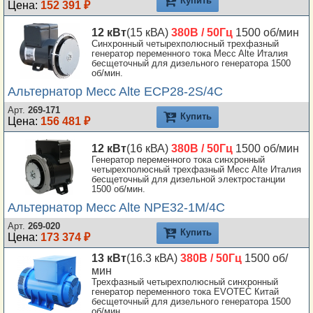
Цена:
152 391 ₽
12 кВт
(15 кВА)
380В / 50Гц
1500 об/мин
Синхронный четырехполюсный трехфазный
генератор переменного тока Mecc Alte Италия
бесщеточный для дизельного генератора 1500
об/мин.
Альтернатор Mecc Alte ECP28-2S/4C
Арт.
269-171
Купить
Цена:
156 481 ₽
12 кВт
(16 кВА)
380В / 50Гц
1500 об/мин
Генератор переменного тока синхронный
четырехполюсный трехфазный Mecc Alte Италия
бесщеточный для дизельной электростанции
1500 об/мин.
Альтернатор Mecc Alte NPE32-1M/4C
Арт.
269-020
Купить
Цена:
173 374 ₽
13 кВт
(16.3 кВА)
380В / 50Гц
1500 об/
мин
Трехфазный четырехполюсный синхронный
генератор переменного тока EVOTEC Китай
бесщеточный для дизельного генератора 1500
об/мин.