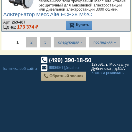
переменного тока трехфазный Mecc Alte Италия
бесщеточный для бензиновой электростанции
или дизельной электростанции 3000 об/мин.
Альтернатор Mecc Alte ECP28-M/2C
Арт.
269-487
Купить
Цена:
173 374 ₽
Страницы
1
2
3
следующая ›
последняя »
(499) 390-18-50
127591, г. Москва, ул.
9806961@mail.ru
Политика веб-сайта
Дубнинская, д.83А
Карта и реквизиты
Обратный звонок