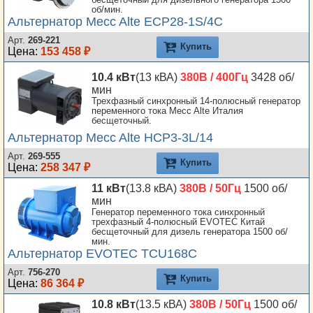
об/мин.
Альтернатор Mecc Alte ECP28-1S/4C
Арт.
269-221
Купить
Цена:
153 458 ₽
10.4 кВт
(13 кВА)
380В / 400Гц
3428 об/
мин
Трехфазный синхронный 14-полюсный генератор
переменного тока Mecc Alte Италия
бесщеточный.
Альтернатор Mecc Alte HCP3-3L/14
Арт.
269-555
Купить
Цена:
258 347 ₽
11 кВт
(13.8 кВА)
380В / 50Гц
1500 об/
мин
Генератор переменного тока синхронный
трехфазный 4-полюсный EVOTEC Китай
бесщеточный для дизель генератора 1500 об/
мин.
Альтернатор EVOTEC TCU168C
Арт.
756-270
Купить
Цена:
86 364 ₽
10.8 кВт
(13.5 кВА)
380В / 50Гц
1500 об/