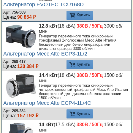
Альтернатор EVOTEC TCU168D
Арт.
756-509
Купить
Цена:
90 854 ₽
12.8 кВт
(16 кВА)
380В / 50Гц
3000 об/
мин
Генератор переменного тока синхронный
трехфазный 2-полюсный Mecc Alte Италия
бесщеточный для бензогенератора или
дизельгенератора 3000 об/мин.
Альтернатор Mecc Alte ECP3-1L/2
Арт.
269-417
Купить
Цена:
120 384 ₽
14.4 кВт
(18 кВА)
380В / 50Гц
1500 об/
мин
Генератор переменного тока синхронный
четырехполюсный трехфазный Mecc Alte Италия
бесщеточный для дизельной электростанции
1500 об/мин.
Альтернатор Mecc Alte ECP4-1L/4C
Арт.
269-284
Купить
Цена:
157 192 ₽
14 кВт
(17.5 кВА)
380В / 50Гц
1500 об/
мин