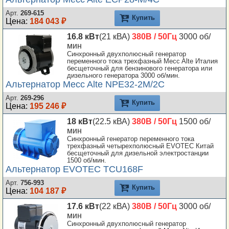
Арт.
269-615
Купить
Цена:
184 043 ₽
16.8 кВт
(21 кВА)
380В / 50Гц
3000 об/
мин
Синхронный двухполюсный генератор
переменного тока трехфазный Mecc Alte Италия
бесщеточный для бензинового генератора или
дизельного генератора 3000 об/мин.
Альтернатор Mecc Alte NPE32-2M/2C
Арт.
269-296
Купить
Цена:
195 246 ₽
18 кВт
(22.5 кВА)
380В / 50Гц
1500 об/
мин
Синхронный генератор переменного тока
трехфазный четырехполюсный EVOTEC Китай
бесщеточный для дизельной электростанции
1500 об/мин.
Альтернатор EVOTEC TCU168F
Арт.
756-993
Купить
Цена:
104 187 ₽
17.6 кВт
(22 кВА)
380В / 50Гц
3000 об/
мин
Синхронный двухполюсный генератор