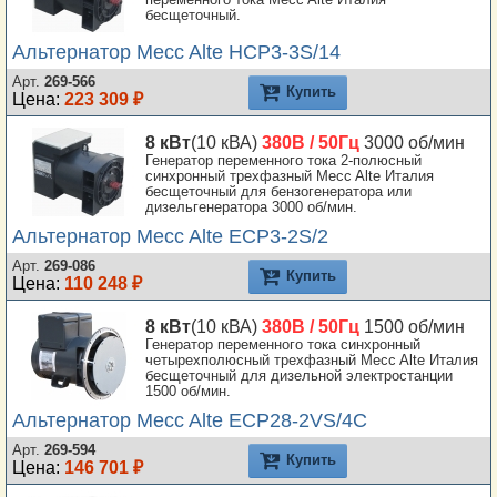
бесщеточный.
Альтернатор Mecc Alte HCP3-3S/14
Арт.
269-566
Купить
Цена:
223 309 ₽
8 кВт
(10 кВА)
380В / 50Гц
3000 об/мин
Генератор переменного тока 2-полюсный
синхронный трехфазный Mecc Alte Италия
бесщеточный для бензогенератора или
дизельгенератора 3000 об/мин.
Альтернатор Mecc Alte ECP3-2S/2
Арт.
269-086
Купить
Цена:
110 248 ₽
8 кВт
(10 кВА)
380В / 50Гц
1500 об/мин
Генератор переменного тока синхронный
четырехполюсный трехфазный Mecc Alte Италия
бесщеточный для дизельной электростанции
1500 об/мин.
Альтернатор Mecc Alte ECP28-2VS/4C
Арт.
269-594
Купить
Цена:
146 701 ₽