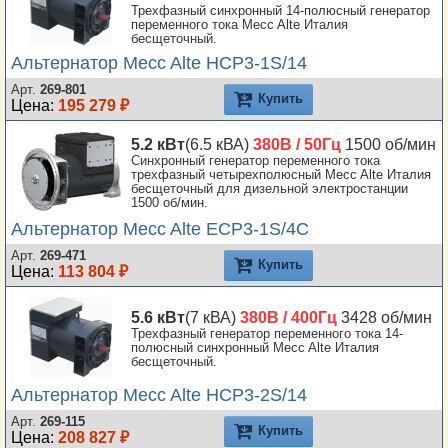
SAE0 14
Трехфазный синхронный 14-полюсный генератор
переменного тока Mecc Alte Италия
SAE0 18
бесщеточный.
SAE00 18
Альтернатор Mecc Alte HCP3-1S/14
SAE00 21
Арт.
269-801
Купить
Цена:
195 279 ₽
Lombardini Std
5.2 кВт
(6.5 кВА)
380В / 50Гц
1500 об/мин
Синхронный генератор переменного тока
трехфазный четырехполюсный Mecc Alte Италия
бесщеточный для дизельной электростанции
1500 об/мин.
Альтернатор Mecc Alte ECP3-1S/4C
Арт.
269-471
Купить
Цена:
113 804 ₽
5.6 кВт
(7 кВА)
380В / 400Гц
3428 об/мин
Трехфазный генератор переменного тока 14-
полюсный синхронный Mecc Alte Италия
бесщеточный.
Альтернатор Mecc Alte HCP3-2S/14
Арт.
269-115
Купить
Цена:
208 827 ₽