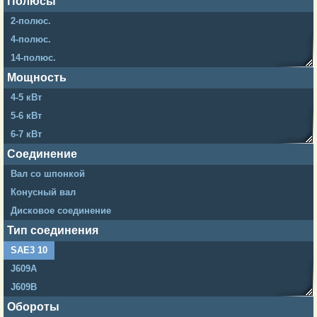
Полюсы
2-полюс.
4-полюс.
14-полюс.
20-полюс.
Мощность
24-полюс.
4-5 кВт
5-6 кВт
6-7 кВт
7-8 кВт
Соединение
9-10 кВт
Вал со шпонкой
12-15 кВт
Конусный вал
20-25 кВт
Дисковое соединение
30-40 кВт
Тип соединения
50-60 кВт
SAE3 10
70-90 кВт
J609A
100-150 кВт
J609B
B3/B14
Обороты