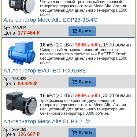
Четырехполюсный трехфазный синхронный
генератор переменного тока Mecc Alte Италия
бесщеточный для дизельного генератора 1500
об/мин.
Альтернатор Mecc Alte ECP28-3S/4C
Арт.
269-519
Купить
Цена:
177 464 ₽
16 кВт
(20 кВА)
380В / 50Гц
1500 об/мин
Синхронный четырехполюсный генератор
переменного тока трехфазный EVOTEC Китай
бесщеточный для дизельного генератора 1500
об/мин.
Альтернатор EVOTEC TCU168E
Арт.
756-428
Купить
Цена:
99 328 ₽
16 кВт
(20 кВА)
380В / 50Гц
3000 об/мин
Трехфазный синхронный двухполюсный
генератор переменного тока Mecc Alte Италия
бесщеточный для дизельного генератора или
бензинового генератора 3000 об/мин.
Альтернатор Mecc Alte ECP3-2L/2
Арт.
269-169
Купить
Цена:
126 607 ₽