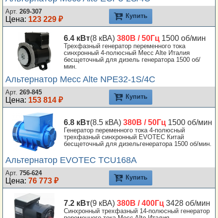
Арт.
269-307
Купить
Цена:
123 229 ₽
6.4 кВт
(8 кВА)
380В / 50Гц
1500 об/мин
Трехфазный генератор переменного тока
синхронный 4-полюсный Mecc Alte Италия
бесщеточный для дизель генератора 1500 об/
мин.
Альтернатор Mecc Alte NPE32-1S/4C
Арт.
269-845
Купить
Цена:
153 814 ₽
6.8 кВт
(8.5 кВА)
380В / 50Гц
1500 об/мин
Генератор переменного тока 4-полюсный
трехфазный синхронный EVOTEC Китай
бесщеточный для дизельгенератора 1500 об/мин.
Альтернатор EVOTEC TCU168A
Арт.
756-624
Купить
Цена:
76 773 ₽
7.2 кВт
(9 кВА)
380В / 400Гц
3428 об/мин
Синхронный трехфазный 14-полюсный генератор
переменного тока Mecc Alte Италия