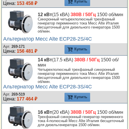
Купить
Цена:
153 458 ₽
12 кВт
(15 кВА)
380В / 50Гц
1500 об/мин
Синхронный четырехполюсный трехфазный
генератор переменного тока Mecc Alte Италия
бесщеточный для дизельного генератора 1500
об/мин.
Альтернатор Mecc Alte ECP28-2S/4C
Арт.
269-171
Купить
Цена:
156 481 ₽
14 кВт
(17.5 кВА)
380В / 50Гц
1500 об/
мин
Четырехполюсный трехфазный синхронный
генератор переменного тока Mecc Alte Италия
бесщеточный для дизельного генератора 1500
об/мин.
Альтернатор Mecc Alte ECP28-3S/4C
Арт.
269-519
Купить
Цена:
177 464 ₽
16 кВт
(20 кВА)
380В / 50Гц
1500 об/мин
Трехфазный синхронный генератор переменного
тока 4-полюсный Mecc Alte Италия бесщеточный
для дизельгенератора 1500 об/мин.