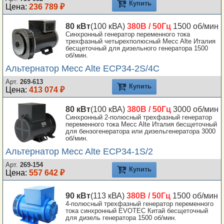
Купить
Цена:
236 789 ₽
80 кВт
(100 кВА)
380В / 50Гц
1500 об/мин
Синхронный генератор переменного тока
трехфазный четырехполюсный Mecc Alte Италия
бесщеточный для дизельного генератора 1500
об/мин.
Альтернатор Mecc Alte ECP34-2S/4C
Арт.
269-613
Купить
Цена:
413 074 ₽
80 кВт
(100 кВА)
380В / 50Гц
3000 об/мин
Синхронный 2-полюсный трехфазный генератор
переменного тока Mecc Alte Италия бесщеточный
для бензогенератора или дизельгенератора 3000
об/мин.
Альтернатор Mecc Alte ECP34-1S/2
Арт.
269-154
Купить
Цена:
557 642 ₽
90 кВт
(113 кВА)
380В / 50Гц
1500 об/мин
4-полюсный трехфазный генератор переменного
тока синхронный EVOTEC Китай бесщеточный
для дизель генератора 1500 об/мин.