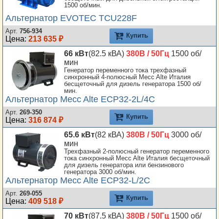
1500 об/мин.
Альтернатор EVOTEC TCU228F
Арт.
756-934
Купить
Цена:
213 635 ₽
66 кВт
(82.5 кВА)
380В / 50Гц
1500 об/
мин
Генератор переменного тока трехфазный
синхронный 4-полюсный Mecc Alte Италия
бесщеточный для дизель генератора 1500 об/
мин.
Альтернатор Mecc Alte ECP32-2L/4C
Арт.
269-350
Купить
Цена:
316 874 ₽
65.6 кВт
(82 кВА)
380В / 50Гц
3000 об/
мин
Трехфазный 2-полюсный генератор переменного
тока синхронный Mecc Alte Италия бесщеточный
для дизель генератора или бензинового
генератора 3000 об/мин.
Альтернатор Mecc Alte ECP32-L/2C
Арт.
269-055
Купить
Цена:
409 518 ₽
70 кВт
(87.5 кВА)
380В / 50Гц
1500 об/