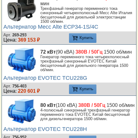
мин
Трехфазный генератор переменного тока
синхронный четырехполюсный Mecc Alte Италия
бесщеточный для дизельной электростанции
1500 об/мин.
Альтернатор Mecc Alte ECP34-1S/4C
Арт.
269-293
Купить
Цена:
369 153 ₽
72 кВт
(90 кВА)
380В / 50Гц
1500 об/мин
Генератор переменного тока четырехполюсный
трехфазный синхронный EVOTEC Китай
бесщеточный для дизельного генератора 1500
об/мин.
Альтернатор EVOTEC TCU228G
Арт.
756-403
Купить
Цена:
220 601 ₽
80 кВт
(100 кВА)
380В / 50Гц
1500 об/мин
4-полюсный синхронный трехфазный генератор
переменного тока EVOTEC Китай бесщеточный
для дизельгенератора 1500 об/мин.
Альтернатор EVOTEC TCU228H
Арт.
756-952