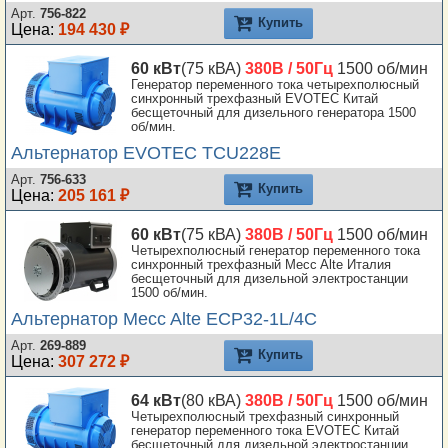
Арт.
756-822
Купить
Цена:
194 430 ₽
60 кВт
(75 кВА)
380В / 50Гц
1500 об/мин
Генератор переменного тока четырехполюсный
синхронный трехфазный EVOTEC Китай
бесщеточный для дизельного генератора 1500
об/мин.
Альтернатор EVOTEC TCU228E
Арт.
756-633
Купить
Цена:
205 161 ₽
60 кВт
(75 кВА)
380В / 50Гц
1500 об/мин
Четырехполюсный генератор переменного тока
синхронный трехфазный Mecc Alte Италия
бесщеточный для дизельной электростанции
1500 об/мин.
Альтернатор Mecc Alte ECP32-1L/4C
Арт.
269-889
Купить
Цена:
307 272 ₽
64 кВт
(80 кВА)
380В / 50Гц
1500 об/мин
Четырехполюсный трехфазный синхронный
генератор переменного тока EVOTEC Китай
бесщеточный для дизельной электростанции