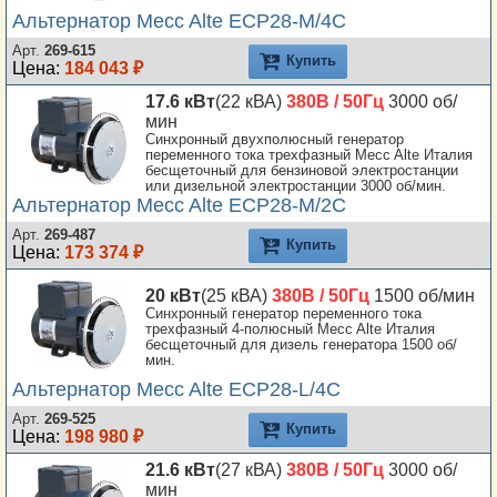
Альтернатор Mecc Alte ECP28-M/4C
Арт.
269-615
Купить
Цена:
184 043 ₽
17.6 кВт
(22 кВА)
380В / 50Гц
3000 об/
мин
Синхронный двухполюсный генератор
переменного тока трехфазный Mecc Alte Италия
бесщеточный для бензиновой электростанции
или дизельной электростанции 3000 об/мин.
Альтернатор Mecc Alte ECP28-M/2C
Арт.
269-487
Купить
Цена:
173 374 ₽
20 кВт
(25 кВА)
380В / 50Гц
1500 об/мин
Синхронный генератор переменного тока
трехфазный 4-полюсный Mecc Alte Италия
бесщеточный для дизель генератора 1500 об/
мин.
Альтернатор Mecc Alte ECP28-L/4C
Арт.
269-525
Купить
Цена:
198 980 ₽
21.6 кВт
(27 кВА)
380В / 50Гц
3000 об/
мин