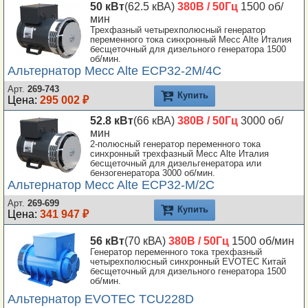
50 кВт
(62.5 кВА)
380В / 50Гц
1500 об/
мин
Трехфазный четырехполюсный генератор
переменного тока синхронный Mecc Alte Италия
бесщеточный для дизельного генератора 1500
об/мин.
Альтернатор Mecc Alte ECP32-2M/4C
Арт.
269-743
Купить
Цена:
295 002 ₽
52.8 кВт
(66 кВА)
380В / 50Гц
3000 об/
мин
2-полюсный генератор переменного тока
синхронный трехфазный Mecc Alte Италия
бесщеточный для дизельгенератора или
бензогенератора 3000 об/мин.
Альтернатор Mecc Alte ECP32-M/2C
Арт.
269-699
Купить
Цена:
341 947 ₽
56 кВт
(70 кВА)
380В / 50Гц
1500 об/мин
Генератор переменного тока трехфазный
четырехполюсный синхронный EVOTEC Китай
бесщеточный для дизельного генератора 1500
об/мин.
Альтернатор EVOTEC TCU228D