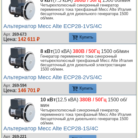
6 кВт
(7.5 кВА)
380В / 50Гц
1500 об/мин
Четырехполюсный синхронный генератор
SAE0 14
переменного тока трехфазный Mecc Alte Италия
бесщеточный для дизельного генератора 1500
SAE0 18
об/мин.
SAE00 18
Альтернатор Mecc Alte ECP28-1VS/4C
SAE00 21
Арт.
269-673
Купить
Цена:
142 611 ₽
Lombardini Std
8 кВт
(10 кВА)
380В / 50Гц
1500 об/мин
Генератор переменного тока синхронный
четырехполюсный трехфазный Mecc Alte Италия
бесщеточный для дизельной электростанции
1500 об/мин.
Альтернатор Mecc Alte ECP28-2VS/4C
Арт.
269-594
Купить
Цена:
146 701 ₽
10 кВт
(12.5 кВА)
380В / 50Гц
1500 об/
мин
Четырехполюсный синхронный генератор
переменного тока трехфазный Mecc Alte Италия
бесщеточный для дизельного генератора 1500
об/мин.
Альтернатор Mecc Alte ECP28-1S/4C
Арт.
269-221