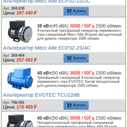
Альтернатор Mecc Alte ECP32-1S/2C
Арт.
269-230
Купить
Цена:
267 440 ₽
36 кВт
(45 кВА)
380В / 50Гц
1500 об/мин
4-полюсный трехфазный генератор переменного
тока синхронный Mecc Alte Италия бесщеточный
для дизель генератора 1500 об/мин.
Альтернатор Mecc Alte ECP32-2S/4C
Арт.
269-464
Купить
Цена:
257 482 ₽
40 кВт
(50 кВА)
380В / 50Гц
1500 об/мин
Трехфазный синхронный 4-полюсный генератор
переменного тока EVOTEC Китай бесщеточный
для дизельгенератора 1500 об/мин.
Альтернатор EVOTEC TCU228B
Арт.
756-591
Купить
Цена:
176 469 ₽
40 кВт
(50 кВА)
380В / 50Гц
1500 об/мин
Четырехполюсный трехфазный синхронный
генератор переменного тока Mecc Alte Италия