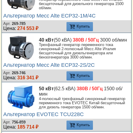
бесщеточный для дизельного генератора 1500
об/мин.
Альтернатор Mecc Alte ECP32-1M/4C
Арт.
269-785
Купить
Цена:
274 553 ₽
40 кВт
(50 кВА)
380В / 50Гц
3000 об/мин
Трехфазный генератор переменного тока
синхронный 2-полюсный Mecc Alte Италия
бесщеточный для дизельгенератора или
бензогенератора 3000 об/мин.
Альтернатор Mecc Alte ECP32-2S/2C
Арт.
269-746
Купить
Цена:
316 341 ₽
50 кВт
(62.5 кВА)
380В / 50Гц
1500 об/
мин
4-полюсный трехфазный синхронный генератор
переменного тока EVOTEC Китай бесщеточный
для дизель генератора 1500 об/мин.
Альтернатор EVOTEC TCU228C
Арт.
756-859
Купить
Цена:
185 714 ₽