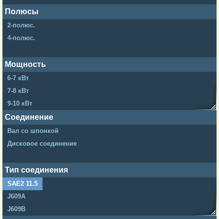
Полюсы
2-полюс.
4-полюс.
Мощность
6-7 кВт
7-8 кВт
9-10 кВт
12-15 кВт
Соединение
20-25 кВт
Вал со шпонкой
30-40 кВт
Дисковое соединение
50-60 кВт
70-90 кВт
Тип соединения
100-150 кВт
SAE2 11.5
200-250 кВт
J609A
300-400 кВт
J609B