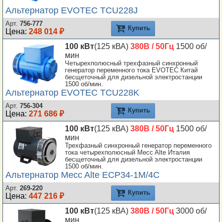
Альтернатор EVOTEC TCU228J
Арт.
756-777
Купить
Цена:
248 014 ₽
100 кВт
(125 кВА)
380В / 50Гц
1500 об/
мин
Четырехполюсный трехфазный синхронный
генератор переменного тока EVOTEC Китай
бесщеточный для дизельной электростанции
1500 об/мин.
Альтернатор EVOTEC TCU228K
Арт.
756-304
Купить
Цена:
271 686 ₽
100 кВт
(125 кВА)
380В / 50Гц
1500 об/
мин
Трехфазный синхронный генератор переменного
тока четырехполюсный Mecc Alte Италия
бесщеточный для дизельной электростанции
1500 об/мин.
Альтернатор Mecc Alte ECP34-1M/4C
Арт.
269-220
Купить
Цена:
447 216 ₽
100 кВт
(125 кВА)
380В / 50Гц
3000 об/
мин