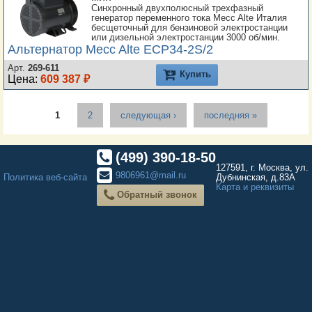
Синхронный двухполюсный трехфазный
генератор переменного тока Mecc Alte Италия
бесщеточный для бензиновой электростанции
или дизельной электростанции 3000 об/мин.
Альтернатор Mecc Alte ECP34-2S/2
Арт.
269-611
Купить
Цена:
609 387 ₽
Страницы
1
2
следующая ›
последняя »
(499) 390-18-50
127591, г. Москва, ул.
9806961@mail.ru
Политика веб-сайта
Дубнинская, д.83А
Карта и реквизиты
Обратный звонок