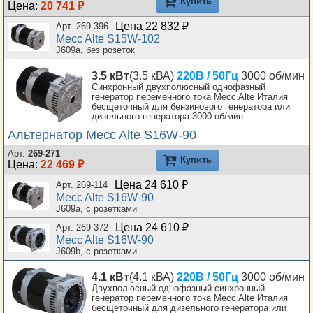
Купить
Цена:
20 741 ₽
Цена 22 832 ₽
Арт. 269-396
Mecc Alte S15W-102
J609a, без розеток
3.5 кВт
(3.5 кВА)
220В / 50Гц
3000 об/мин
Синхронный двухполюсный однофазный
генератор переменного тока Mecc Alte Италия
бесщеточный для бензинового генератора или
дизельного генератора 3000 об/мин.
Альтернатор Mecc Alte S16W-90
Арт.
269-271
Купить
Цена:
22 469 ₽
Цена 24 610 ₽
Арт. 269-114
Mecc Alte S16W-90
J609a, с розетками
Цена 24 610 ₽
Арт. 269-372
Mecc Alte S16W-90
J609b, с розетками
4.1 кВт
(4.1 кВА)
220В / 50Гц
3000 об/мин
Двухполюсный однофазный синхронный
генератор переменного тока Mecc Alte Италия
бесщеточный для дизельного генератора или