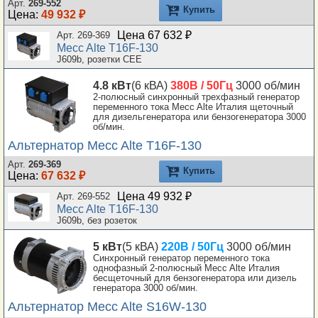
Арт.
269-552
Купить
Цена:
49 932 ₽
Цена 67 632 ₽
Арт. 269-369
Mecc Alte T16F-130
J609b, розетки CEE
4.8 кВт
(6 кВА)
380В / 50Гц
3000 об/мин
2-полюсный синхронный трехфазный генератор
переменного тока Mecc Alte Италия щеточный
для дизельгенератора или бензогенератора 3000
об/мин.
Альтернатор Mecc Alte T16F-130
Арт.
269-369
Купить
Цена:
67 632 ₽
Цена 49 932 ₽
Арт. 269-552
Mecc Alte T16F-130
J609b, без розеток
5 кВт
(5 кВА)
220В / 50Гц
3000 об/мин
Синхронный генератор переменного тока
однофазный 2-полюсный Mecc Alte Италия
бесщеточный для бензогенератора или дизель
генератора 3000 об/мин.
Альтернатор Mecc Alte S16W-130