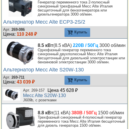
Генератор переменного тока 2-полюсный
синхронный трехфазный Mecc Alte Италия
бесщеточный для бензогенератора или
дизельгенератора 3000 об/мин.
Альтернатор Mecc Alte ECP3-2S/2
Арт.
269-086
Купить
Цена:
110 248 ₽
8.5 кВт
(8.5 кВА)
220В / 50Гц
3000 об/мин
Однофазный генератор переменного тока
синхронный двухполюсный Mecc Alte Италия
бесщеточный для дизельной электростанции или
бензиновой электростанции 3000 об/мин.
Альтернатор Mecc Alte S20W-130
Арт.
269-711
Купить
Цена:
43 039 ₽
Цена 45 628 ₽
Арт. 269-157
Mecc Alte S20W-130
J609b, с розетками
8.8 кВт
(11 кВА)
380В / 50Гц
1500 об/мин
Трехфазный синхронный 4-полюсный генератор
переменного тока Mecc Alte Италия бесщеточный
для дизель генератора 1500 об/мин.