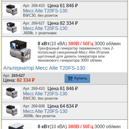
Цена 61 846 ₽
Арт. 269-410
Mecc Alte T20FS-130
B9/C30, без розеток
Цена 82 334 ₽
Арт. 269-627
Mecc Alte T20FS-130
J609b, с розетками
8 кВт
(10 кВА)
380В / 50Гц
3000 об/мин
Трехфазный генератор переменного тока 2-
полюсный синхронный Mecc Alte Италия
щеточный для дизель генератора или
бензинового генератора 3000 об/мин.
Альтернатор Mecc Alte T20FS-130
Арт.
269-627
Купить
Цена:
82 334 ₽
Цена 61 846 ₽
Арт. 269-410
Mecc Alte T20FS-130
B9/C30, без розеток
Цена 64 634 ₽
Арт. 269-608
Mecc Alte T20FS-130
J609b, без розеток
8 кВт
(10 кВА)
380В / 50Гц
3000 об/мин