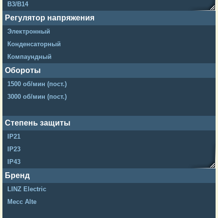
B3/B14
SAE5 6.5
Регулятор напряжения
SAE5 7.5
Электронный
SAE5 8
Конденсаторный
SAE4 6.5
Компаундный
SAE4 7.5
Обороты
SAE4 8
1500 об/мин (пост.)
SAE4 10
3000 об/мин (пост.)
SAE4 11.5
SAE3 8
Степень защиты
SAE3 10
IP21
SAE3 11.5
IP23
Lombardini Std
IP43
IP45
Бренд
LINZ Electric
Mecc Alte