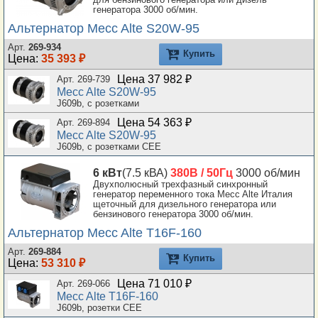
генератора 3000 об/мин.
Альтернатор Mecc Alte S20W-95
Арт.
269-934
Купить
Цена:
35 393 ₽
Цена 37 982 ₽
Арт. 269-739
Mecc Alte S20W-95
J609b, с розетками
Цена 54 363 ₽
Арт. 269-894
Mecc Alte S20W-95
J609b, с розетками CEE
6 кВт
(7.5 кВА)
380В / 50Гц
3000 об/мин
Двухполюсный трехфазный синхронный
генератор переменного тока Mecc Alte Италия
щеточный для дизельного генератора или
бензинового генератора 3000 об/мин.
Альтернатор Mecc Alte T16F-160
Арт.
269-884
Купить
Цена:
53 310 ₽
Цена 71 010 ₽
Арт. 269-066
Mecc Alte T16F-160
J609b, розетки CEE