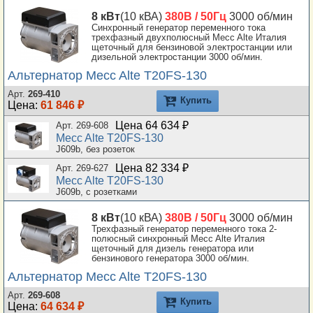
8 кВт
(10 кВА)
380В / 50Гц
3000 об/мин
Синхронный генератор переменного тока
трехфазный двухполюсный Mecc Alte Италия
щеточный для бензиновой электростанции или
дизельной электростанции 3000 об/мин.
Альтернатор Mecc Alte T20FS-130
Арт.
269-410
Купить
Цена:
61 846 ₽
Цена 64 634 ₽
Арт. 269-608
Mecc Alte T20FS-130
J609b, без розеток
Цена 82 334 ₽
Арт. 269-627
Mecc Alte T20FS-130
J609b, с розетками
8 кВт
(10 кВА)
380В / 50Гц
3000 об/мин
Трехфазный генератор переменного тока 2-
полюсный синхронный Mecc Alte Италия
щеточный для дизель генератора или
бензинового генератора 3000 об/мин.
Альтернатор Mecc Alte T20FS-130
Арт.
269-608
Купить
Цена:
64 634 ₽