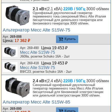
2.1 кВт
(2.1 кВА)
220В / 50Гц
3000 об/мин
Однофазный двухполюсный генератор
переменного тока синхронный Mecc Alte Италия
бесщеточный для дизельного генератора или
бензинового генератора 3000 об/мин.
Альтернатор Mecc Alte S15W-75
Арт.
269-008
Купить
Цена:
17 362 ₽
Цена 19 453 ₽
Арт. 269-490
Mecc Alte S15W-75
J609a, розетки Schuko 16А - 2шт
Цена 19 453 ₽
Арт. 269-418
Mecc Alte S15W-75
B9/C23, розетки Schuko 16А - 2шт
2.4 кВт
(2.4 кВА)
220В / 50Гц
3000 об/мин
Синхронный однофазный двухполюсный
генератор переменного тока Mecc Alte Италия
бесщеточный для бензиновой электростанции
или дизельной электростанции 3000 об/мин.
Альтернатор Mecc Alte S15W-85
Арт.
269-000
Купить