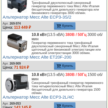
Трехфазный двухполюсный синхронный
генератор переменного тока Mecc Alte Италия
бесщеточный для дизельного генератора или
бензинового генератора 3000 об/мин.
Альтернатор Mecc Alte ECP3-3S/2
Арт.
269-974
Купить
Цена:
113 449 ₽
10.8 кВт
(13.5 кВА)
380В / 50Гц
3000 об/
мин
Генератор переменного тока трехфазный
двухполюсный синхронный Mecc Alte Италия
щеточный для бензиновой электростанции или
дизельной электростанции 3000 об/мин.
Альтернатор Mecc Alte ET20F-200
Арт.
269-909
Купить
Цена:
71 924 ₽
10.8 кВт
(13.5 кВА)
380В / 50Гц
1500 об/
мин
Синхронный трехфазный генератор переменного
тока четырехполюсный Mecc Alte Италия
бесщеточный для дизельного генератора 1500
об/мин.
Альтернатор Mecc Alte ECP3-2L/4C
Арт.
269-053
Купить
Цена:
143 145 ₽