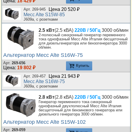
Цена:
18 429 ₽
Цена 20 520 ₽
Арт. 269-945
Mecc Alte S15W-85
J609a, с розетками
2.5 кВт
(2.5 кВА)
220В / 50Гц
3000 об/мин
2-полюсный синхронный генератор переменного
тока однофазный Mecc Alte Италия бесщеточный
для дизельгенератора или бензогенератора 3000
об/мин.
Альтернатор Mecc Alte S16W-75
Арт.
269-656
Купить
Цена:
19 802 ₽
Цена 21 943 ₽
Арт. 269-457
Mecc Alte S16W-75
J609a, с розетками
2.8 кВт
(2.8 кВА)
220В / 50Гц
3000 об/мин
Генератор переменного тока синхронный
однофазный двухполюсный Mecc Alte Италия
бесщеточный для бензинового генератора или
дизельного генератора 3000 об/мин.
Альтернатор Mecc Alte S15W-102
Арт.
269-059