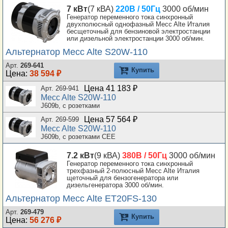
7 кВт
(7 кВА)
220В / 50Гц
3000 об/мин
Генератор переменного тока синхронный
двухполюсный однофазный Mecc Alte Италия
бесщеточный для бензиновой электростанции
или дизельной электростанции 3000 об/мин.
Альтернатор Mecc Alte S20W-110
Арт.
269-641
Купить
Цена:
38 594 ₽
Цена 41 183 ₽
Арт. 269-941
Mecc Alte S20W-110
J609b, с розетками
Цена 57 564 ₽
Арт. 269-599
Mecc Alte S20W-110
J609b, с розетками CEE
7.2 кВт
(9 кВА)
380В / 50Гц
3000 об/мин
Генератор переменного тока синхронный
трехфазный 2-полюсный Mecc Alte Италия
щеточный для бензогенератора или
дизельгенератора 3000 об/мин.
Альтернатор Mecc Alte ET20FS-130
Арт.
269-479
Купить
Цена:
56 276 ₽