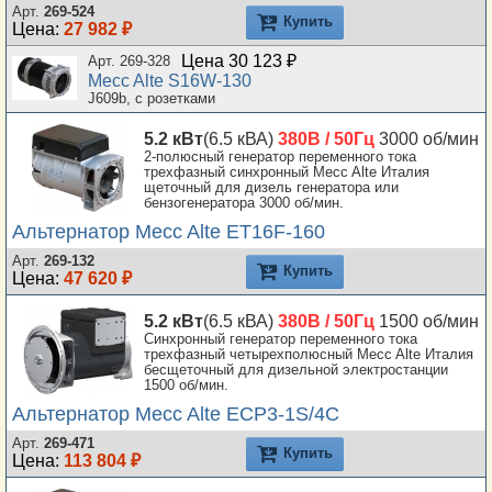
Арт.
269-524
Купить
Цена:
27 982 ₽
Цена 30 123 ₽
Арт. 269-328
Mecc Alte S16W-130
J609b, с розетками
5.2 кВт
(6.5 кВА)
380В / 50Гц
3000 об/мин
2-полюсный генератор переменного тока
трехфазный синхронный Mecc Alte Италия
щеточный для дизель генератора или
бензогенератора 3000 об/мин.
Альтернатор Mecc Alte ET16F-160
Арт.
269-132
Купить
Цена:
47 620 ₽
5.2 кВт
(6.5 кВА)
380В / 50Гц
1500 об/мин
Синхронный генератор переменного тока
трехфазный четырехполюсный Mecc Alte Италия
бесщеточный для дизельной электростанции
1500 об/мин.
Альтернатор Mecc Alte ECP3-1S/4C
Арт.
269-471
Купить
Цена:
113 804 ₽