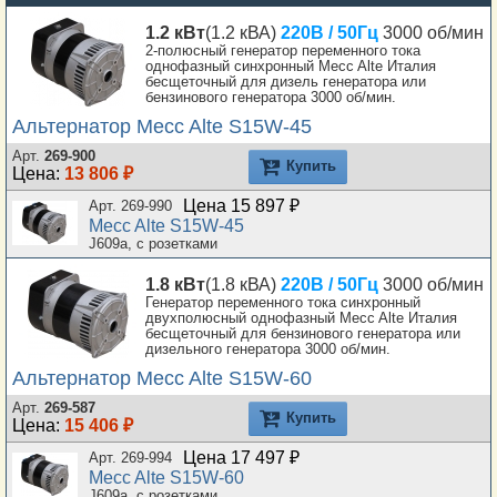
1.2 кВт
(1.2 кВА)
220В / 50Гц
3000 об/мин
2-полюсный генератор переменного тока
однофазный синхронный Mecc Alte Италия
бесщеточный для дизель генератора или
бензинового генератора 3000 об/мин.
Альтернатор Mecc Alte S15W-45
Арт.
269-900
Купить
Цена:
13 806 ₽
Цена 15 897 ₽
Арт. 269-990
Mecc Alte S15W-45
J609a, с розетками
1.8 кВт
(1.8 кВА)
220В / 50Гц
3000 об/мин
Генератор переменного тока синхронный
двухполюсный однофазный Mecc Alte Италия
бесщеточный для бензинового генератора или
дизельного генератора 3000 об/мин.
Альтернатор Mecc Alte S15W-60
Арт.
269-587
Купить
Цена:
15 406 ₽
Цена 17 497 ₽
Арт. 269-994
Mecc Alte S15W-60
J609a, с розетками