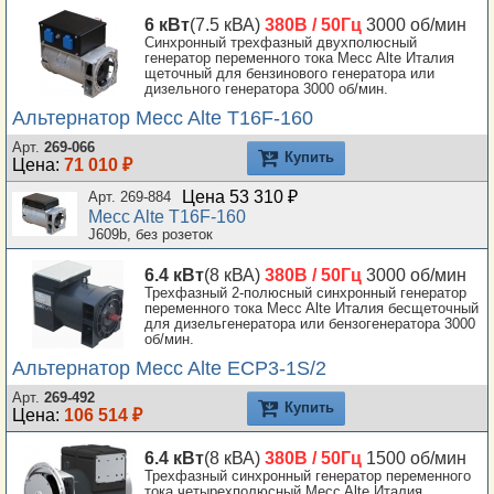
6 кВт
(7.5 кВА)
380В / 50Гц
3000 об/мин
Синхронный трехфазный двухполюсный
генератор переменного тока Mecc Alte Италия
щеточный для бензинового генератора или
дизельного генератора 3000 об/мин.
Альтернатор Mecc Alte T16F-160
Арт.
269-066
Купить
Цена:
71 010 ₽
Цена 53 310 ₽
Арт. 269-884
Mecc Alte T16F-160
J609b, без розеток
6.4 кВт
(8 кВА)
380В / 50Гц
3000 об/мин
Трехфазный 2-полюсный синхронный генератор
переменного тока Mecc Alte Италия бесщеточный
для дизельгенератора или бензогенератора 3000
об/мин.
Альтернатор Mecc Alte ECP3-1S/2
Арт.
269-492
Купить
Цена:
106 514 ₽
6.4 кВт
(8 кВА)
380В / 50Гц
1500 об/мин
Трехфазный синхронный генератор переменного
тока четырехполюсный Mecc Alte Италия