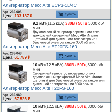
Альтернатор Mecc Alte ECP3-1L/4C
Арт.
269-003
Купить
Цена:
133 187 ₽
9.2 кВт
(11.5 кВА)
380В / 50Гц
3000 об/
мин
Двухполюсный генератор переменного тока
трехфазный синхронный Mecc Alte Италия
щеточный для дизельного генератора или
бензиновой электростанции 3000 об/мин.
Альтернатор Mecc Alte ET20FS-160
Арт.
269-048
Купить
Цена:
61 789 ₽
10 кВт
(12.5 кВА)
380В / 50Гц
3000 об/
мин
Синхронный генератор переменного тока
двухполюсный трехфазный Mecc Alte Италия
щеточный для бензиновой электростанции или
дизельной электростанции 3000 об/мин.
Альтернатор Mecc Alte T20FS-160
Арт.
269-980
Купить
Цена:
67 536 ₽
10 кВт
(12.5 кВА)
380В / 50Гц
3000 об/
мин