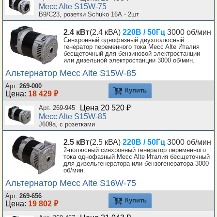
Mecc Alte S15W-75
B9/C23, розетки Schuko 16А - 2шт
2.4 кВт
(2.4 кВА)
220В / 50Гц
3000 об/мин
Синхронный однофазный двухполюсный
генератор переменного тока Mecc Alte Италия
бесщеточный для бензиновой электростанции
или дизельной электростанции 3000 об/мин.
Альтернатор Mecc Alte S15W-85
Арт.
269-000
Купить
Цена:
18 429 ₽
Цена 20 520 ₽
Арт. 269-945
Mecc Alte S15W-85
J609a, с розетками
2.5 кВт
(2.5 кВА)
220В / 50Гц
3000 об/мин
2-полюсный синхронный генератор переменного
тока однофазный Mecc Alte Италия бесщеточный
для дизельгенератора или бензогенератора 3000
об/мин.
Альтернатор Mecc Alte S16W-75
Арт.
269-656
Купить
Цена:
19 802 ₽