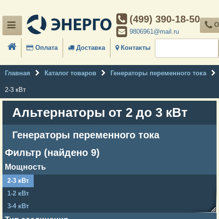
(499) 390-18-50
О
9806961@mail.ru
Оплата
Доставка
Контакты
Главная
Каталог товаров
Генераторы переменного тока
2-3 кВт
Альтернаторы от 2 до 3 кВт
Генераторы переменного тока
Фильтр (найдено 9)
Мощность
2-3 кВт
1-2 кВт
3-4 кВт
4-5 кВт