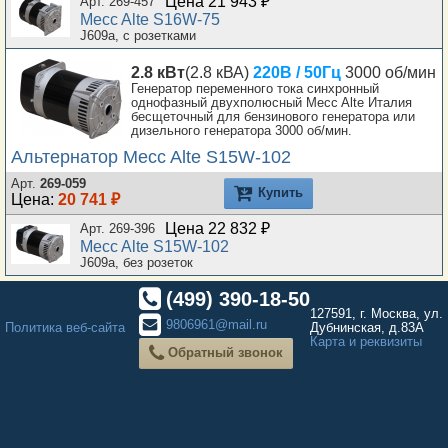
Цена 21 943 ₽
Арт. 269-457
Mecc Alte S16W-75
J609a, с розетками
2.8 кВт
(2.8 кВА)
220В / 50Гц
3000 об/мин
Генератор переменного тока синхронный
однофазный двухполюсный Mecc Alte Италия
бесщеточный для бензинового генератора или
дизельного генератора 3000 об/мин.
Альтернатор Mecc Alte S15W-102
Арт.
269-059
Купить
Цена:
20 741 ₽
Цена 22 832 ₽
Арт. 269-396
Mecc Alte S15W-102
J609a, без розеток
(499) 390-18-50
127591, г. Москва, ул.
9806961@mail.ru
Политика веб-сайта
Дубнинская, д.83А
Карта и реквизиты
Обратный звонок