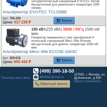
четырехполюсный синхронный EVOTEC Китай
бесщеточный для дизельного генератора 1500
об/мин.
Альтернатор EVOTEC TCU288E
Арт.
756-109
Купить
Цена:
417 230 ₽
180 кВт
(225 кВА)
380В / 50Гц
1500 об/
мин
Генератор переменного тока трехфазный 4-
полюсный синхронный Mecc Alte Италия
бесщеточный для дизель генератора 1500 об/
мин.
Альтернатор Mecc Alte ECO38-1M/4C
Арт.
269-616
Купить
Цена:
655 442 ₽
(499) 390-18-50
127591, г. Москва, ул.
9806961@mail.ru
Политика веб-сайта
Дубнинская, д.83А
Карта и реквизиты
Обратный звонок