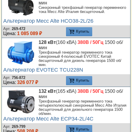
мин
Синхронный трехфазный генератор переменного
тока Mecc Alte Италия бесщеточный.
Альтернатор Mecc Alte HCO38-2L/26
Арт.
269-472
Купить
Цена:
1 085 089 ₽
128 кВт
(160 кВА)
380В / 50Гц
1500 об/
мин
Трехфазный генератор переменного тока
синхронный 4-полюсный EVOTEC Китай
бесщеточный для дизель генератора 1500 об/
мин.
Альтернатор EVOTEC TCU228N
Арт.
756-872
Купить
Цена:
326 077 ₽
132 кВт
(165 кВА)
380В / 50Гц
1500 об/
мин
Трехфазный генератор переменного тока
четырехполюсный синхронный Mecc Alte Италия
бесщеточный для дизельного генератора 1500
об/мин.
Альтернатор Mecc Alte ECP34-2L/4C
Арт.
269-799
Купить
Цена:
508 208 ₽