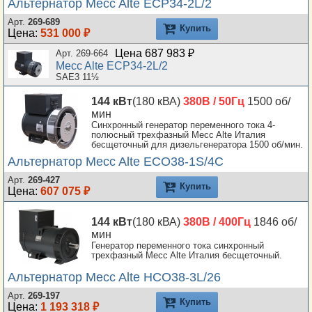
Альтернатор Mecc Alte ECP34-2L/2
Арт.
269-689
Купить
Цена:
531 000 ₽
Цена 687 983 ₽
Арт. 269-664
Mecc Alte ECP34-2L/2
SAE3 11½
144 кВт
(180 кВА)
380В / 50Гц
1500 об/
мин
Синхронный генератор переменного тока 4-
полюсный трехфазный Mecc Alte Италия
бесщеточный для дизельгенератора 1500 об/мин.
Альтернатор Mecc Alte ECO38-1S/4C
Арт.
269-427
Купить
Цена:
607 075 ₽
144 кВт
(180 кВА)
380В / 400Гц
1846 об/
мин
Генератор переменного тока синхронный
трехфазный Mecc Alte Италия бесщеточный.
Альтернатор Mecc Alte HCO38-3L/26
Арт.
269-197
Купить
Цена:
1 193 318 ₽