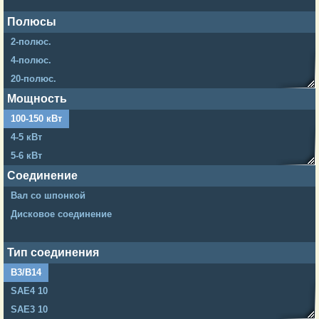
Полюсы
2-полюс.
4-полюс.
20-полюс.
24-полюс.
Мощность
26-полюс.
100-150 кВт
4-5 кВт
5-6 кВт
6-7 кВт
Соединение
7-8 кВт
Вал со шпонкой
9-10 кВт
Дисковое соединение
12-15 кВт
20-25 кВт
Тип соединения
30-40 кВт
B3/B14
50-60 кВт
SAE4 10
70-90 кВт
SAE3 10