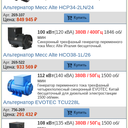
Альтернатор Mecc Alte HCP34-2LN/24
Арт.
269-107
Купить
Цена:
849 945 ₽
100 кВт
(120 кВА)
380В / 400Гц
1846 об/
мин
Синхронный трехфазный генератор переменного
тока Mecc Alte Италия бесщеточный.
Альтернатор Mecc Alte HCO38-1L/26
Арт.
269-522
Купить
Цена:
933 569 ₽
112 кВт
(140 кВА)
380В / 50Гц
1500 об/
мин
Генератор переменного тока трехфазный
четырехполюсный синхронный EVOTEC Китай
бесщеточный для дизельной электростанции
1500 об/мин.
Альтернатор EVOTEC TCU228L
Арт.
756-269
Купить
Цена:
291 432 ₽
108 кВт
(135 кВА)
380В / 50Гц
1500 об/