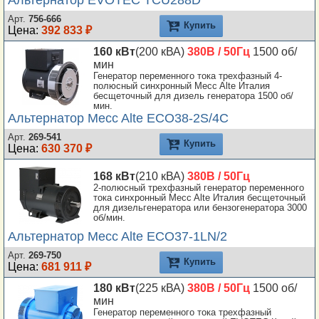
Альтернатор EVOTEC TCU288D
Арт.
756-666
Купить
Цена:
392 833 ₽
160 кВт
(200 кВА)
380В / 50Гц
1500 об/
мин
Генератор переменного тока трехфазный 4-
полюсный синхронный Mecc Alte Италия
бесщеточный для дизель генератора 1500 об/
мин.
Альтернатор Mecc Alte ECO38-2S/4C
Арт.
269-541
Купить
Цена:
630 370 ₽
168 кВт
(210 кВА)
380В / 50Гц
2-полюсный трехфазный генератор переменного
тока синхронный Mecc Alte Италия бесщеточный
для дизельгенератора или бензогенератора 3000
об/мин.
Альтернатор Mecc Alte ECO37-1LN/2
Арт.
269-750
Купить
Цена:
681 911 ₽
180 кВт
(225 кВА)
380В / 50Гц
1500 об/
мин
Генератор переменного тока трехфазный