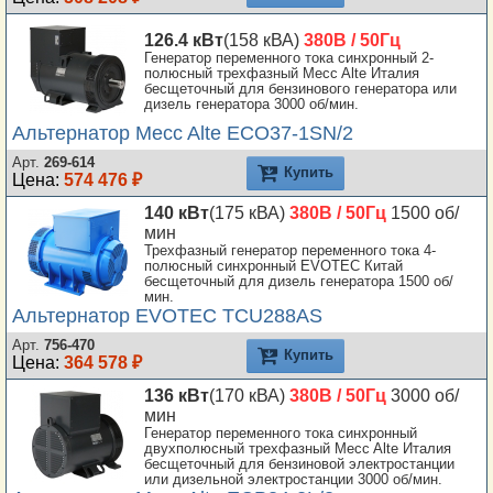
126.4 кВт
(158 кВА)
380В / 50Гц
Генератор переменного тока синхронный 2-
полюсный трехфазный Mecc Alte Италия
бесщеточный для бензинового генератора или
дизель генератора 3000 об/мин.
Альтернатор Mecc Alte ECO37-1SN/2
Арт.
269-614
Купить
Цена:
574 476 ₽
140 кВт
(175 кВА)
380В / 50Гц
1500 об/
мин
Трехфазный генератор переменного тока 4-
полюсный синхронный EVOTEC Китай
бесщеточный для дизель генератора 1500 об/
мин.
Альтернатор EVOTEC TCU288AS
Арт.
756-470
Купить
Цена:
364 578 ₽
136 кВт
(170 кВА)
380В / 50Гц
3000 об/
мин
Генератор переменного тока синхронный
двухполюсный трехфазный Mecc Alte Италия
бесщеточный для бензиновой электростанции
или дизельной электростанции 3000 об/мин.