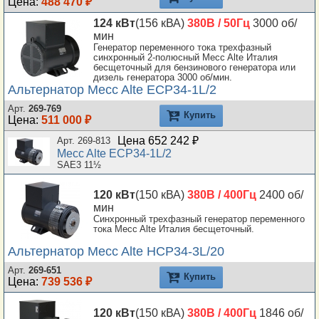
Цена:
488 470 ₽
124 кВт
(156 кВА)
380В / 50Гц
3000 об/
мин
Генератор переменного тока трехфазный
синхронный 2-полюсный Mecc Alte Италия
бесщеточный для бензинового генератора или
дизель генератора 3000 об/мин.
Альтернатор Mecc Alte ECP34-1L/2
Арт.
269-769
Купить
Цена:
511 000 ₽
Цена 652 242 ₽
Арт. 269-813
Mecc Alte ECP34-1L/2
SAE3 11½
120 кВт
(150 кВА)
380В / 400Гц
2400 об/
мин
Синхронный трехфазный генератор переменного
тока Mecc Alte Италия бесщеточный.
Альтернатор Mecc Alte HCP34-3L/20
Арт.
269-651
Купить
Цена:
739 536 ₽
120 кВт
(150 кВА)
380В / 400Гц
1846 об/