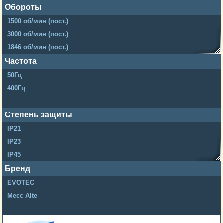
200-250 кВт
SAE3 11.5
Обороты
300-400 кВт
SAE2 10
1500 об/мин (пост.)
500-800 кВт
SAE2 11.5
3000 об/мин (пост.)
от 1000 кВт
SAE1 11.5
1846 об/мин (пост.)
SAE1 14
2000 об/мин (пост.)
Частота
SAE0.5 14
2400 об/мин (пост.)
50Гц
SAE0 14
400Гц
Степень защиты
IP21
IP23
IP45
IP55
Бренд
EVOTEC
Mecc Alte