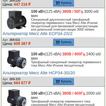
Арт.
269-220
Купить
Цена:
447 216 ₽
100 кВт
(125 кВА)
380В / 50Гц
3000 об/
мин
Синхронный двухполюсный трехфазный
генератор переменного тока Mecc Alte Италия
бесщеточный для бензиновой электростанции
или дизельной электростанции 3000 об/мин.
Альтернатор Mecc Alte ECP34-2S/2
Арт.
269-611
Купить
Цена:
609 387 ₽
100 кВт
(125 кВА)
380В / 400Гц
2400 об/
мин
Трехфазный синхронный генератор переменного
тока Mecc Alte Италия бесщеточный.
Альтернатор Mecc Alte HCP34-3S/20
Арт.
269-333
Купить
Цена:
684 877 ₽
100 кВт
(125 кВА)
380В / 400Гц
2000 об/
мин
Трехфазный генератор переменного тока
синхронный Mecc Alte Италия бесщеточный.