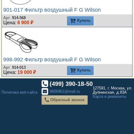
901-017 Фильтр воздушный F G Wilson
Арт.
914-568
Купить
Цена:
6 900 ₽
998-992 Фильтр воздушный F G Wilson
Арт.
914-013
Купить
Цена:
19 000 ₽
(499) 390-18-50
127591, г. Москва, ул.
9806961@mail.ru
Политика веб-сайта
Дубнинская, д.83А
Карта и реквизиты
Обратный звонок