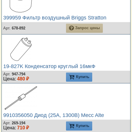
399959 Фильтр воздушный Briggs Stratton
Запрос цены
Арт.
678-892
19-827K Конденсатор круглый 16мкФ
Арт.
947-794
Купить
Цена:
480 ₽
9910356050 Диод (25А, 1300В) Mecc Alte
Арт.
269-194
Купить
Цена:
710 ₽