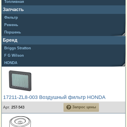
Топливная
Запчасть
Фильтр
Ремень
Поршень
Кольца
Бренд
Briggs Stratton
F G Wilson
HONDA
Mecc Alte
NONAME
17211-ZL8-003 Воздушный фильтр HONDA
Запрос цены
Арт.
257-543