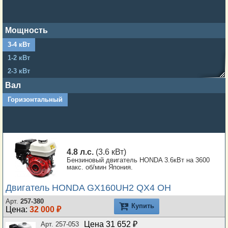
Мощность
3-4 кВт
1-2 кВт
2-3 кВт
4-5 кВт
Вал
5-6 кВт
Горизонтальный
6-7 кВт
7-8 кВт
12-15 кВт
4.8 л.с.
(3.6 кВт)
Бензиновый двигатель HONDA 3.6кВт на 3600
макс. об/мин Япония.
Двигатель HONDA GX160UH2 QX4 OH
Арт.
257-380
Купить
Цена:
32 000 ₽
Цена 31 652 ₽
Арт. 257-053