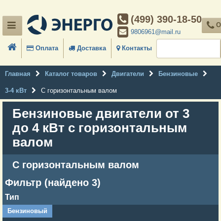
(499) 390-18-50
О
9806961@mail.ru
Оплата
Доставка
Контакты
Главная
Каталог товаров
Двигатели
Бензиновые
3-4 кВт
С горизонтальным валом
Бензиновые двигатели от 3
до 4 кВт с горизонтальным
валом
С горизонтальным валом
Фильтр (найдено 3)
Тип
Бензиновый