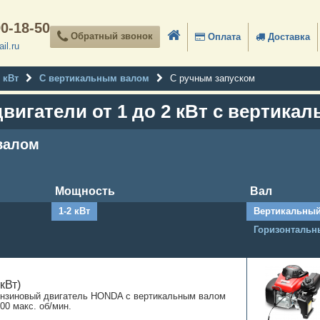
90-18-50
Обратный звонок
Оплата
Доставка
il.ru
2 кВт
С вертикальным валом
С ручным запуском
вигатели от 1 до 2 кВт с вертика
валом
Мощность
Вал
1-2 кВт
Вертикальны
Горизонтальн
 кВт)
ензиновый двигатель HONDA с вертикальным валом
00 макс. об/мин.