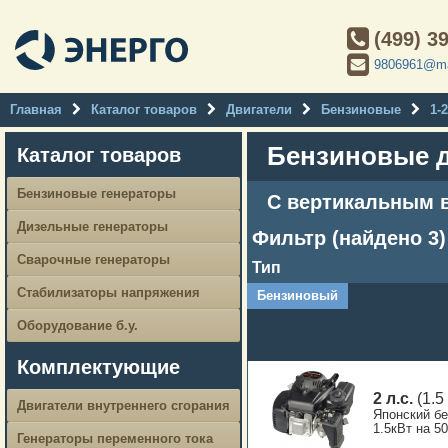
(499) 3
9806961@ma
Главная
Каталог товаров
Двигатели
Бензиновые
1-
Бензиновые д
Каталог товаров
Бензиновые генераторы
С вертикальным 
Дизельные генераторы
Фильтр (найдено 3)
Сварочные генераторы
Тип
Стабилизаторы напряжения
Бензиновый
Оборудование б.у.
Комплектующие
2 л.с.
(1.5
Двигатели внутреннего сгорания
Японский б
1.5кВт на 50
Генераторы переменного тока