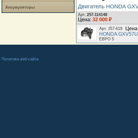
Двигатель HONDA GX
Аккумуляторы
Арт.
257-114148
Цена:
32 000 ₽
Цена 
Арт. 257-619
HONDA GXV57U
ЕВРО 5
Политика веб-сайта