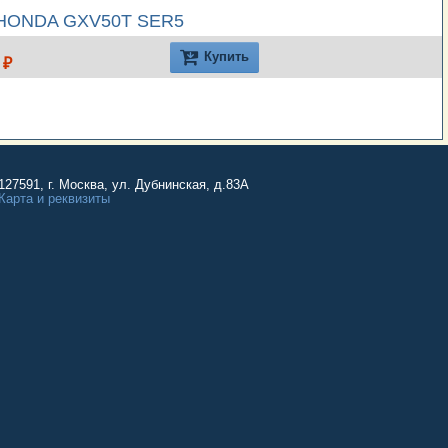
 HONDA GXV50T SER5
Купить
 ₽
127591, г. Москва, ул. Дубнинская, д.83А
Карта и реквизиты