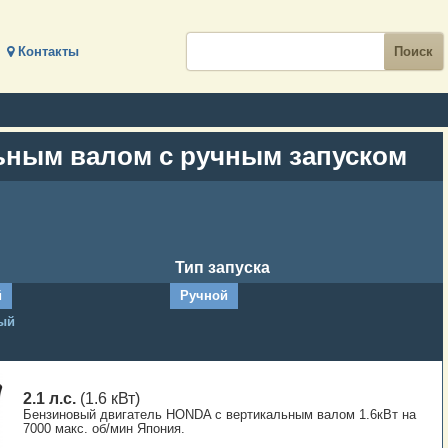
Контакты
льным валом с ручным запуском
Тип запуска
й
Ручной
ый
2.1 л.с.
(1.6 кВт)
Бензиновый двигатель HONDA с вертикальным валом 1.6кВт на
7000 макс. об/мин Япония.