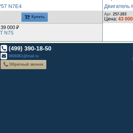
V57 N7E4
Двигатель
Арт.
257-283
Купить
Цена:
43 000
39 000 ₽
T N7S
(499) 390-18-50
9806961@mail.ru
Обратный звонок