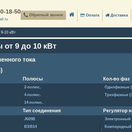
90-18-50
Обратный звонок
Оплата
Доставка
il.ru
9-10 кВт
от 9 до 10 кВт
енного тока
)
Полюсы
Кол-во фаз
2-полюс.
Однофазные (
4-полюс.
Трехфазные (
14-полюс.
Тип соединения
Регулятор 
J609B
Электронный
B3/B14
Компаундный