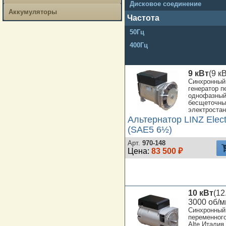
Дисковое соединение
Аккумуляторы
Частота
50Гц
400Гц
9 кВт
(9 к
Синхронный
генератор п
однофазный 
бесщеточны
электростан
Альтернатор LINZ Elec
(SAE5 6½)
Арт.
970-148
Цена:
83 500 ₽
10 кВт
(12
3000 об/м
Синхронный
переменног
Alte Италия