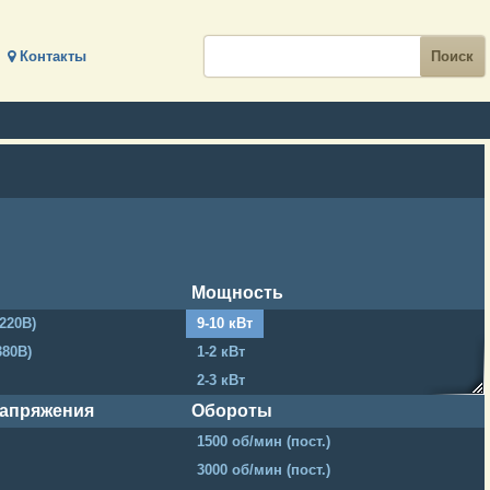
Контакты
Мощность
220В)
9-10 кВт
380В)
1-2 кВт
2-3 кВт
3-4 кВт
напряжения
Обороты
4-5 кВт
1500 об/мин (пост.)
5-6 кВт
3000 об/мин (пост.)