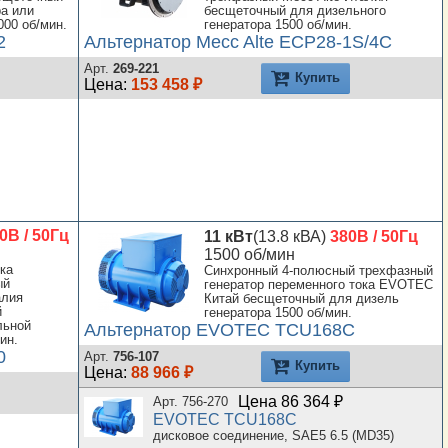
ра или
бесщеточный для дизельного
000 об/мин.
генератора 1500 об/мин.
2
Альтернатор Mecc Alte ECP28-1S/4C
Арт.
269-221
Купить
Цена:
153 458 ₽
0В / 50Гц
11 кВт
(13.8 кВА)
380В / 50Гц
1500 об/мин
ка
Синхронный 4-полюсный трехфазный
ый
генератор переменного тока EVOTEC
алия
Китай бесщеточный для дизель
й
генератора 1500 об/мин.
льной
Альтернатор EVOTEC TCU168C
ин.
0
Арт.
756-107
Купить
Цена:
88 966 ₽
Цена 86 364 ₽
Арт. 756-270
EVOTEC TCU168C
дисковое соединение, SAE5 6.5 (MD35)