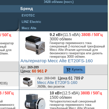
6-7 кВт
3428 об/мин (пост.)
7-8 кВт
Бренд
12-15 кВт
EVOTEC
20-25 кВт
LINZ Electric
30-40 кВт
Mecc Alte
50-60 кВт
9.2 кВт
(11.5 кВА)
380В / 50Гц
/ 50Гц
70-90 кВт
3000 об/мин
Генератор переменного тока
генератор
100-150 кВт
синхронный 2-полюсный трехфазный
зный
Mecc Alte Италия щеточный для
ный для
200-250 кВт
бензинового генератора или дизель
б/мин.
генератора 3000 об/мин.
300-400 кВт
Альтернатор Mecc Alte ET20FS-160
500-800 кВт
Арт.
269-289
Купить
от 1000 кВт
Цена:
60 961 ₽
Цена 61 789 ₽
Арт. 269-048
Mecc Alte ET20FS-160
MD35)
J609b, без розеток
 / 50Гц
10 кВт
(12.5 кВА)
380В / 50Гц
1500 об/мин
ый
Четырехполюсный синхронный
ременного
генератор переменного тока
есщеточный
трехфазный Mecc Alte Италия