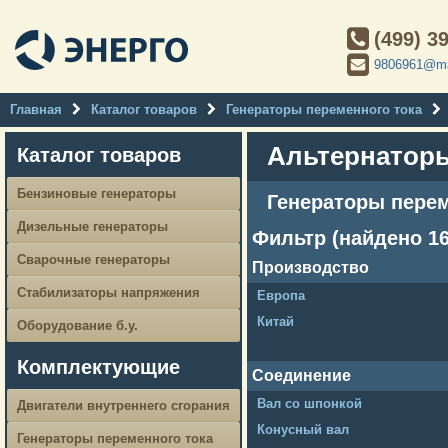
(499) 3
9806961@ma
Главная
Каталог товаров
Генераторы переменного тока
Альтернаторы 
Каталог товаров
Бензиновые генераторы
Генераторы перем
Дизельные генераторы
Фильтр (найдено 16
Сварочные генераторы
Производство
Стабилизаторы напряжения
Европа
Китай
Оборудование б.у.
Комплектующие
Соединение
Вал со шпонкой
Двигатели внутреннего сгорания
Конусный вал
Генераторы переменного тока