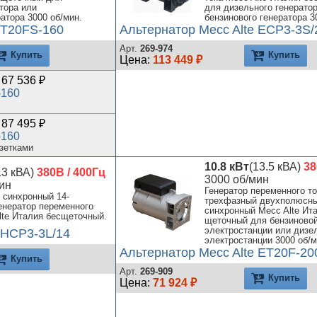
тора или
для дизельного генерато
атора 3000 об/мин.
бензинового генератора 3
 T20FS-160
Альтернатор Mecc Alte ECP3-3S/
Арт.
269-974
Купить
Купить
Цена:
113 449 ₽
67 536 ₽
-160
87 495 ₽
-160
озетками
10.8 кВт
(13.5 кВА)
38
13 кВА)
380В / 400Гц
3000 об/мин
ин
Генератор переменного то
 синхронный 14-
трехфазный двухполюсн
енератор переменного
синхронный Mecc Alte Ит
lte Италия бесщеточный.
щеточный для бензиново
электростанции или дизе
 HCP3-3L/14
электростанции 3000 об/м
Альтернатор Mecc Alte ET20F-20
Купить
Арт.
269-909
Купить
Цена:
71 924 ₽