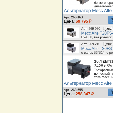
бензогенера
дизельгенер
Альтернатор Mecc Alte
Арт.
269-163
Цена:
69 795 ₽
Цена 
Арт. 269-980
Mecc Alte T20FS
B9/C30, без розеток
Цена 
Арт. 269-210
Mecc Alte T20FS
с валомB3/B14, с р
10.4 кВт
(
3428 об/м
Трехфазный
полюсный г
тока Mecc A
Альтернатор Mecc Alte
Арт.
269-555
Цена:
258 347 ₽