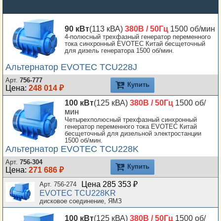
90 кВт
(113 кВА)
380В / 50Гц
1500 об/мин
4-полюсный трехфазный генератор переменного
тока синхронный EVOTEC Китай бесщеточный
для дизель генератора 1500 об/мин.
Альтернатор EVOTEC TCU228J
Арт.
756-777
Купить
Цена:
248 014 ₽
100 кВт
(125 кВА)
380В / 50Гц
1500 об/
мин
Четырехполюсный трехфазный синхронный
генератор переменного тока EVOTEC Китай
бесщеточный для дизельной электростанции
1500 об/мин.
Альтернатор EVOTEC TCU228K
Арт.
756-304
Купить
Цена:
271 686 ₽
Цена 285 353 ₽
Арт. 756-274
EVOTEC TCU228KR
дисковое соединение, ЯМЗ
100 кВт
(125 кВА)
380В / 50Гц
1500 об/