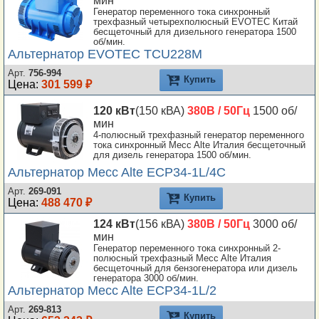
мин
Генератор переменного тока синхронный
трехфазный четырехполюсный EVOTEC Китай
бесщеточный для дизельного генератора 1500
об/мин.
Альтернатор EVOTEC TCU228M
Арт.
756-994
Купить
Цена:
301 599 ₽
120 кВт
(150 кВА)
380В / 50Гц
1500 об/
мин
4-полюсный трехфазный генератор переменного
тока синхронный Mecc Alte Италия бесщеточный
для дизель генератора 1500 об/мин.
Альтернатор Mecc Alte ECP34-1L/4C
Арт.
269-091
Купить
Цена:
488 470 ₽
124 кВт
(156 кВА)
380В / 50Гц
3000 об/
мин
Генератор переменного тока синхронный 2-
полюсный трехфазный Mecc Alte Италия
бесщеточный для бензогенератора или дизель
генератора 3000 об/мин.
Альтернатор Mecc Alte ECP34-1L/2
Арт.
269-813
Купить