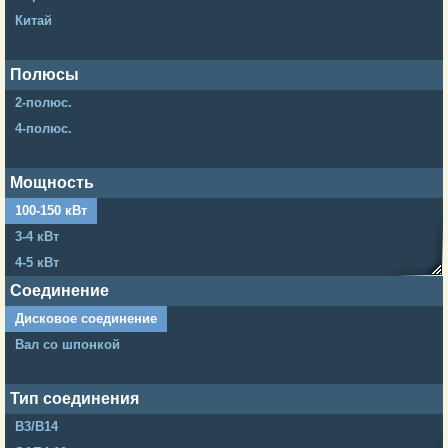
Китай
Полюсы
2-полюс.
4-полюс.
Мощность
100-150 кВт
3-4 кВт
4-5 кВт
5-6 кВт
Соединение
6-7 кВт
Дисковое соединение
7-8 кВт
Вал со шпонкой
9-10 кВт
12-15 кВт
Тип соединения
20-25 кВт
B3/B14
30-40 кВт