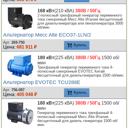
168 кВт
(210 кВА)
380В / 50Гц
2-полюсный трехфазный генератор переменного
тока синхронный Mecc Alte Италия бесщеточный
для дизельгенератора или бензогенератора 3000
об/мин.
Альтернатор Mecc Alte ECO37-1LN/2
Арт.
269-750
Купить
Цена:
681 911 ₽
180 кВт
(225 кВА)
380В / 50Гц
1500 об/
мин
Трехфазный генератор переменного тока 4-
полюсный синхронный EVOTEC Китай
бесщеточный для дизельгенератора 1500 об/мин.
Альтернатор EVOTEC TCU288E
Арт.
756-087
Купить
Цена:
405 048 ₽
180 кВт
(225 кВА)
380В / 50Гц
1500 об/
мин
Генератор переменного тока трехфазный 4-
полюсный синхронный Mecc Alte Италия
бесщеточный для дизель генератора 1500 об/
мин.