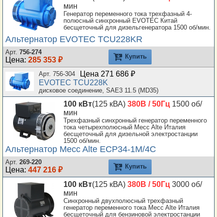
мин
Генератор переменного тока трехфазный 4-
полюсный синхронный EVOTEC Китай
бесщеточный для дизельгенератора 1500 об/мин.
Альтернатор EVOTEC TCU228KR
Арт.
756-274
Купить
Цена:
285 353 ₽
Цена 271 686 ₽
Арт. 756-304
EVOTEC TCU228K
дисковое соединение, SAE3 11.5 (MD35)
100 кВт
(125 кВА)
380В / 50Гц
1500 об/
мин
Трехфазный синхронный генератор переменного
тока четырехполюсный Mecc Alte Италия
бесщеточный для дизельной электростанции
1500 об/мин.
Альтернатор Mecc Alte ECP34-1M/4C
Арт.
269-220
Купить
Цена:
447 216 ₽
100 кВт
(125 кВА)
380В / 50Гц
3000 об/
мин
Синхронный двухполюсный трехфазный
генератор переменного тока Mecc Alte Италия
бесщеточный для бензиновой электростанции