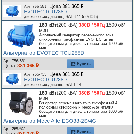
Цена 381 365 ₽
Арт. 756-351
EVOTEC TCU288D
дисковое соединение, SAE3 11.5 (MD35)
160 кВт
(200 кВА)
380В / 50Гц
1500 об/
мин
4-полюсный генератор переменного тока
синхронный трехфазный EVOTEC Китай
бесщеточный для дизель генератора 1500 об/
мин.
Альтернатор EVOTEC TCU288D
Арт.
756-351
Купить
Цена:
381 365 ₽
Цена 381 365 ₽
Арт. 756-733
EVOTEC TCU288D
дисковое соединение, SAE1 14
160 кВт
(200 кВА)
380В / 50Гц
1500 об/
мин
Генератор переменного тока трехфазный 4-
полюсный синхронный Mecc Alte Италия
бесщеточный для дизель генератора 1500 об/
мин.
Альтернатор Mecc Alte ECO38-2S/4C
Арт.
269-541
Купить
Цена:
630 370 ₽