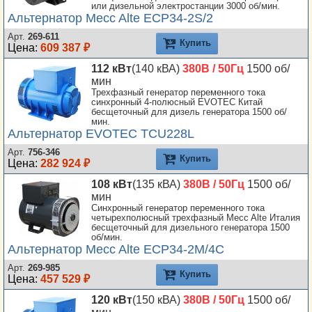
или дизельной электростанции 3000 об/мин.
Альтернатор Mecc Alte ECP34-2S/2
Арт.
269-611
Купить
Цена:
609 387 ₽
112 кВт
(140 кВА)
380В / 50Гц
1500 об/
мин
Трехфазный генератор переменного тока
синхронный 4-полюсный EVOTEC Китай
бесщеточный для дизель генератора 1500 об/
мин.
Альтернатор EVOTEC TCU228L
Арт.
756-346
Купить
Цена:
282 924 ₽
108 кВт
(135 кВА)
380В / 50Гц
1500 об/
мин
Синхронный генератор переменного тока
четырехполюсный трехфазный Mecc Alte Италия
бесщеточный для дизельного генератора 1500
об/мин.
Альтернатор Mecc Alte ECP34-2M/4C
Арт.
269-985
Купить
Цена:
457 529 ₽
120 кВт
(150 кВА)
380В / 50Гц
1500 об/