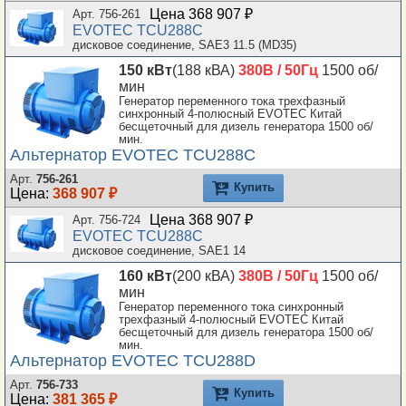
Цена 368 907 ₽
Арт. 756-261
EVOTEC TCU288C
дисковое соединение, SAE3 11.5 (MD35)
150 кВт
(188 кВА)
380В / 50Гц
1500 об/
мин
Генератор переменного тока трехфазный
синхронный 4-полюсный EVOTEC Китай
бесщеточный для дизель генератора 1500 об/
мин.
Альтернатор EVOTEC TCU288C
Арт.
756-261
Купить
Цена:
368 907 ₽
Цена 368 907 ₽
Арт. 756-724
EVOTEC TCU288C
дисковое соединение, SAE1 14
160 кВт
(200 кВА)
380В / 50Гц
1500 об/
мин
Генератор переменного тока синхронный
трехфазный 4-полюсный EVOTEC Китай
бесщеточный для дизель генератора 1500 об/
мин.
Альтернатор EVOTEC TCU288D
Арт.
756-733
Купить
Цена:
381 365 ₽