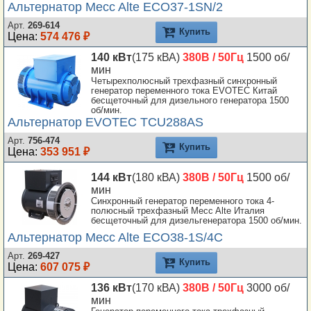
Альтернатор Mecc Alte ECO37-1SN/2
Арт.
269-614
Купить
Цена:
574 476 ₽
140 кВт
(175 кВА)
380В / 50Гц
1500 об/
мин
Четырехполюсный трехфазный синхронный
генератор переменного тока EVOTEC Китай
бесщеточный для дизельного генератора 1500
об/мин.
Альтернатор EVOTEC TCU288AS
Арт.
756-474
Купить
Цена:
353 951 ₽
144 кВт
(180 кВА)
380В / 50Гц
1500 об/
мин
Синхронный генератор переменного тока 4-
полюсный трехфазный Mecc Alte Италия
бесщеточный для дизельгенератора 1500 об/мин.
Альтернатор Mecc Alte ECO38-1S/4C
Арт.
269-427
Купить
Цена:
607 075 ₽
136 кВт
(170 кВА)
380В / 50Гц
3000 об/
мин