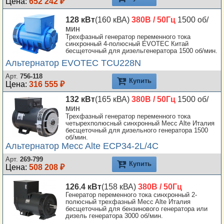
Цена:
652 242 ₽
128 кВт
(160 кВА)
380В / 50Гц
1500 об/
мин
Трехфазный генератор переменного тока
синхронный 4-полюсный EVOTEC Китай
бесщеточный для дизельгенератора 1500 об/мин.
Альтернатор EVOTEC TCU228N
Арт.
756-118
Купить
Цена:
316 555 ₽
132 кВт
(165 кВА)
380В / 50Гц
1500 об/
мин
Трехфазный генератор переменного тока
четырехполюсный синхронный Mecc Alte Италия
бесщеточный для дизельного генератора 1500
об/мин.
Альтернатор Mecc Alte ECP34-2L/4C
Арт.
269-799
Купить
Цена:
508 208 ₽
126.4 кВт
(158 кВА)
380В / 50Гц
Генератор переменного тока синхронный 2-
полюсный трехфазный Mecc Alte Италия
бесщеточный для бензинового генератора или
дизель генератора 3000 об/мин.