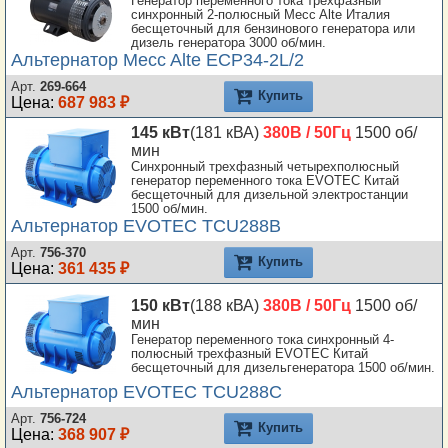
Генератор переменного тока трехфазный
синхронный 2-полюсный Mecc Alte Италия
бесщеточный для бензинового генератора или
дизель генератора 3000 об/мин.
Альтернатор Mecc Alte ECP34-2L/2
Арт.
269-664
Купить
Цена:
687 983 ₽
145 кВт
(181 кВА)
380В / 50Гц
1500 об/
мин
Синхронный трехфазный четырехполюсный
генератор переменного тока EVOTEC Китай
бесщеточный для дизельной электростанции
1500 об/мин.
Альтернатор EVOTEC TCU288B
Арт.
756-370
Купить
Цена:
361 435 ₽
150 кВт
(188 кВА)
380В / 50Гц
1500 об/
мин
Генератор переменного тока синхронный 4-
полюсный трехфазный EVOTEC Китай
бесщеточный для дизельгенератора 1500 об/мин.
Альтернатор EVOTEC TCU288C
Арт.
756-724
Купить
Цена:
368 907 ₽