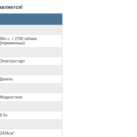
авляется!
59л.с. / 2700 об/мин
(переменные)
Электростарт
Дизель
Жидкостное
9.5л
2434см³