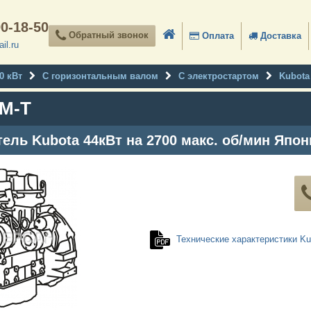
90-18-50
Обратный звонок
Оплата
Доставка
il.ru
0 кВт
С горизонтальным валом
С электростартом
Kubota
-M-T
ель Kubota 44кВт на 2700 макс. об/мин Япон
Технические характеристики Ku