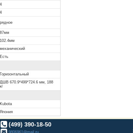
4
4
рядное
87мм
102.4мм
механический
Есть
Горизонтальный
ДШВ 670.9*499*724.6 мм, 188
кг
Kubota
Япония
(499) 390-18-50
9806961@mail.ru