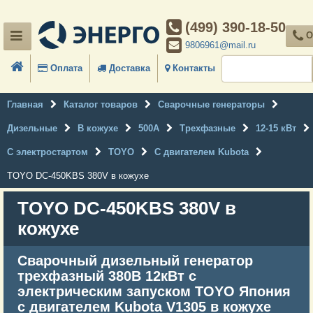
(499) 390-18-50
О
9806961@mail.ru
Оплата
Доставка
Контакты
Главная
Каталог товаров
Сварочные генераторы
Дизельные
В кожухе
500А
Трехфазные
12-15 кВт
С электростартом
TOYO
С двигателем Kubota
TOYO DC-450KBS 380V в кожухе
TOYO DC-450KBS 380V в
кожухе
Сварочный дизельный генератор
трехфазный 380В 12кВт с
электрическим запуском TOYO Япония
с двигателем Kubota V1305 в кожухе