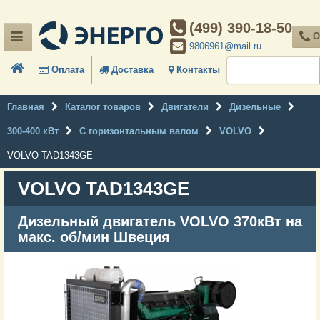
(499) 390-18-50
О
9806961@mail.ru
Оплата
Доставка
Контакты
Главная
Каталог товаров
Двигатели
Дизельные
300-400 кВт
С горизонтальным валом
VOLVO
VOLVO TAD1343GE
VOLVO TAD1343GE
Дизельный двигатель VOLVO 370кВт на
макс. об/мин Швеция