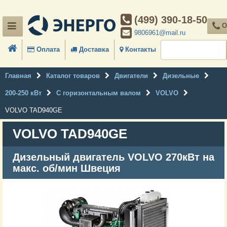
(499) 390-18-50
О
9806961@mail.ru
Оплата
Доставка
Контакты
Главная
Каталог товаров
Двигатели
Дизельные
200-250 кВт
С горизонтальным валом
VOLVO
VOLVO TAD940GE
VOLVO TAD940GE
Дизельный двигатель VOLVO 270кВт на
макс. об/мин Швеция