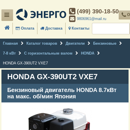
(499) 390-18-50
О
9806961@mail.ru
Оплата
Доставка
Контакты
Главная
Каталог товаров
Двигатели
Бензиновые
7-8 кВт
С горизонтальным валом
HONDA
HONDA GX-390UT2 VXE7
HONDA GX-390UT2 VXE7
Бензиновый двигатель HONDA 8.7кВт
на макс. об/мин Япония